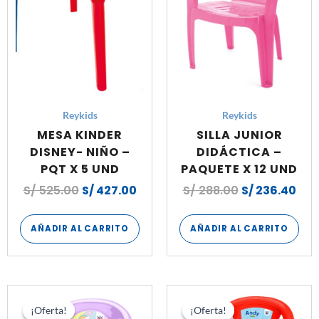
Reykids
Reykids
MESA KINDER
SILLA JUNIOR
DISNEY- NIÑO –
DIDÁCTICA –
PQT X 5 UND
PAQUETE X 12 UND
S/
525.00
S/
427.00
S/
288.00
S/
236.40
AÑADIR AL CARRITO
AÑADIR AL CARRITO
El
El
El
El
precio
precio
precio
pre
¡Oferta!
¡Oferta!
¡Oferta!
¡Oferta!