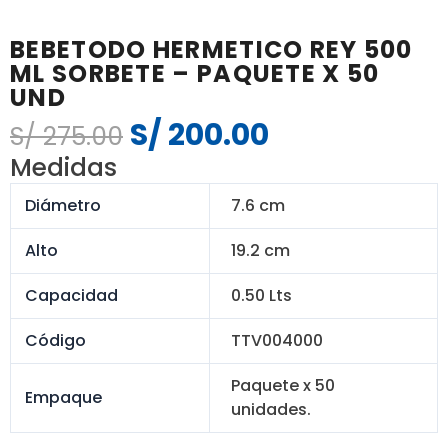
BEBETODO HERMETICO REY 500
ML SORBETE – PAQUETE X 50
UND
S/
200.00
El
El
S/
275.00
precio
precio
Medidas
original
actual
Diámetro
era:
7.6 cm
es:
S/ 275.00.
S/ 200.00.
Alto
19.2 cm
Capacidad
0.50 Lts
Código
TTV004000
Paquete x 50
Empaque
unidades.