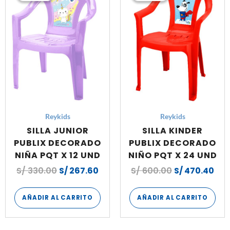
original
actual
original
act
era:
es:
era:
es:
S/ 330.00.
S/ 267.60.
S/ 600.00.
S/ 
Reykids
Reykids
SILLA JUNIOR
SILLA KINDER
PUBLIX DECORADO
PUBLIX DECORADO
NIÑA PQT X 12 UND
NIÑO PQT X 24 UND
S/
330.00
S/
267.60
S/
600.00
S/
470.40
AÑADIR AL CARRITO
AÑADIR AL CARRITO