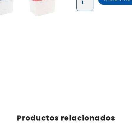
MEGAFORTE
#
110
C/TAPA
HIT-
TOP
–
PAQUETE
X
05
UND
cantidad
Productos relacionados