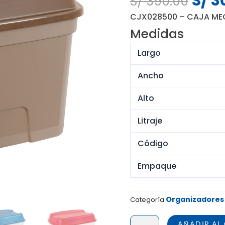
S/
3
S/
390.00
preci
CJX028500 – CAJA MEG
origi
Medidas
era:
S/ 39
Largo
Ancho
Alto
Litraje
Código
Empaque
Organizadores
Categoría
CAJA
AÑADIR AL