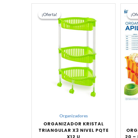
El
El
precio
precio
¡Oferta!
¡Oferta!
¡Of
¡Of
original
actual
era:
es:
S/ 336.00.
S/ 258.00.
Organizadores
ORGANIZADOR KRISTAL
TRIANGULAR X3 NIVEL PQTE
ORG
X12 U
20 –