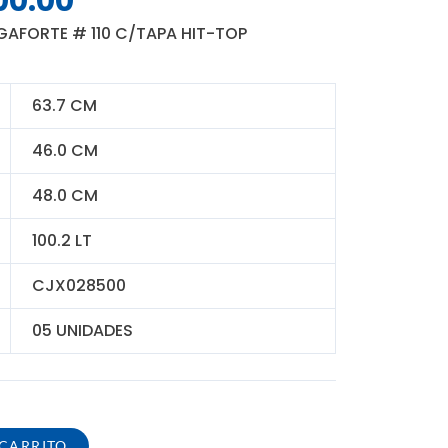
00.00
o
precio
AFORTE # 110 C/TAPA HIT-TOP
nal
actual
es:
0.00.
S/ 300.00.
63.7 CM
46.0 CM
48.0 CM
100.2 LT
CJX028500
05 UNIDADES
 CARRITO