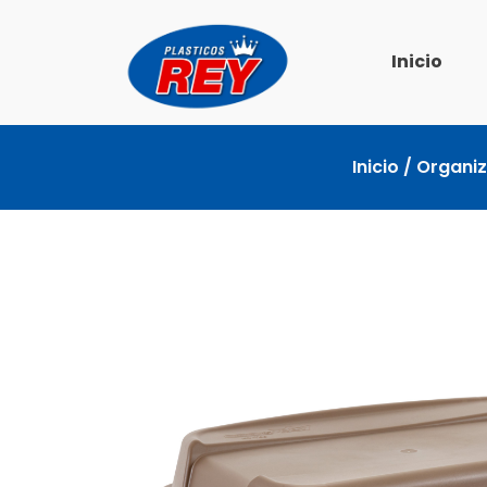
Ir
al
Inicio
contenido
Inicio
/
Organi