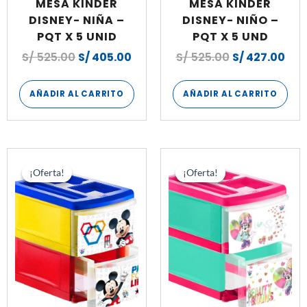
MESA KINDER
MESA KINDER
DISNEY- NIÑA –
DISNEY- NIÑO –
PQT X 5 UNID
PQT X 5 UND
S/
525.00
S/
405.00
S/
525.00
S/
427.00
AÑADIR AL CARRITO
AÑADIR AL CARRITO
El
El
El
El
precio
precio
precio
prec
¡Oferta!
¡Oferta!
¡Oferta!
¡Oferta!
original
actual
original
actu
era:
es:
era:
es:
S/ 80.00.
S/ 40.00.
S/ 80.00.
S/ 40