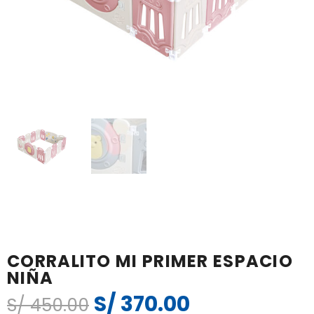
CORRALITO MI PRIMER ESPACIO
NIÑA
S/
370.00
El
El
S/
450.00