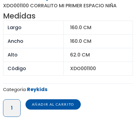
precio
precio
XDO001100 CORRALITO MI PRIMER ESPACIO NIÑA
original
actual
Medidas
era:
es:
S/ 450.00.
S/ 370.00.
Largo
160.0 CM
Ancho
160.0 CM
Alto
62.0 CM
Código
XDO001100
Reykids
Categoría
CORRALITO
AÑADIR AL CARRITO
MI
PRIMER
ESPACIO
NIÑA