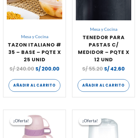
Mesa y Cocina
TENEDOR PARA
Mesa y Cocina
TAZON ITALIANO #
PASTAS C/
35 – BASE – PQTE X
MEDIDOR – PQTE X
25 UNID
12 UND
S/
240.00
S/
200.00
S/
55.20
S/
42.60
AÑADIR AL CARRITO
AÑADIR AL CARRITO
El
El
El
El
precio
precio
precio
prec
¡Oferta!
¡Oferta!
¡Oferta!
¡Oferta!
original
actual
original
actu
era:
es:
era:
es:
S/ 516.00.
S/ 375.60.
S/ 175.20.
S/ 1