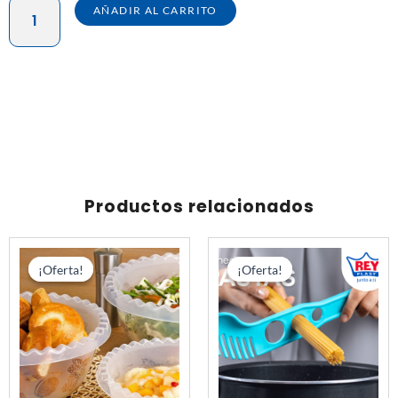
TERMO
AÑADIR AL CARRITO
CLIP
&
CLICK
1.1
L
–
CAJA
X
Productos relacionados
25
UND
El
El
El
El
cantidad
precio
precio
precio
prec
¡Oferta!
¡Oferta!
¡Oferta!
¡Oferta!
original
actual
original
actu
era:
es:
era:
es:
S/ 240.00.
S/ 200.00.
S/ 55.20.
S/ 42