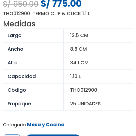
S/
775.00
El
El
S/
950.00
precio
precio
THO012900 TERMO CLIP & CLICK 1.1 L
original
actual
Medidas
era:
es:
S/ 950.00.
S/ 775.00.
Largo
12.5 CM
Ancho
8.8 CM
Alto
34.1 CM
Capacidad
1.10 L
Código
THO012900
Empaque
25 UNIDADES
Mesa y Cocina
Categoría