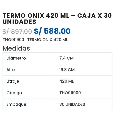
TERMO ONIX 420 ML – CAJA X 30
UNIDADES
S/
588.00
El
El
S/
897.00
precio
precio
THO011900 TERMO ONIX 420 ML
original
actual
Medidas
era:
es:
S/ 897.00.
S/ 588.00.
Diámetro
7.4 CM
Alto
16.3 CM
Litraje
420 ML
Código
THO011900
Empaque
30 UNIDADES