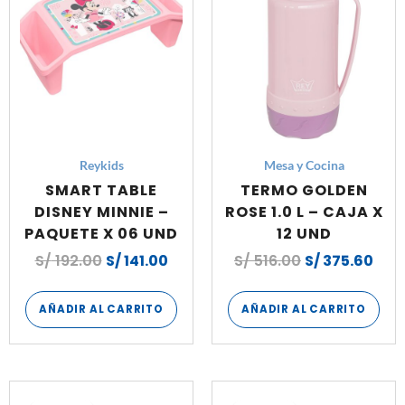
Reykids
Mesa y Cocina
SMART TABLE
TERMO GOLDEN
DISNEY MINNIE –
ROSE 1.0 L – CAJA X
PAQUETE X 06 UND
12 UND
S/
192.00
S/
141.00
S/
516.00
S/
375.60
AÑADIR AL CARRITO
AÑADIR AL CARRITO
El
El
El
El