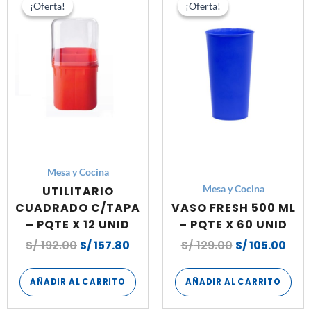
precio
precio
precio
prec
¡Oferta!
¡Oferta!
¡Oferta!
¡Oferta!
original
actual
original
actu
era:
es:
era:
es:
S/ 192.00.
S/ 157.80.
S/ 129.00.
S/ 1
Mesa y Cocina
UTILITARIO
Mesa y Cocina
CUADRADO C/TAPA
VASO FRESH 500 ML
– PQTE X 12 UNID
– PQTE X 60 UNID
S/
192.00
S/
157.80
S/
129.00
S/
105.00
AÑADIR AL CARRITO
AÑADIR AL CARRITO