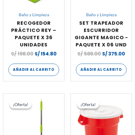
Baño y Limpieza
Baño y Limpieza
RECOGEDOR
SET TRAPEADOR
PRÁCTICO REY –
ESCURRIDOR
PAQUETE X 36
GIGANTE MAGICO -
UNIDADES
PAQUETE X 06 UND
S/
198.00
S/
154.80
S/
588.00
S/
375.00
AÑADIR AL CARRITO
AÑADIR AL CARRITO
El
El
El
El
precio
precio
precio
pre
¡Oferta!
¡Oferta!
¡Oferta!
¡Oferta!
original
actual
original
act
era:
es:
era:
es:
S/ 540.00.
S/ 354.00.
S/ 624.00.
S/ 5