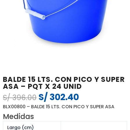
BALDE 15 LTS. CON PICO Y SUPER
ASA – PQT X 24 UNID
S/
302.40
El
El
S/
396.00
precio
precio
BLX00800 – BALDE 15 LTS. CON PICO Y SUPER ASA
original
actual
Medidas
era:
es:
S/ 396.00.
S/ 302.40.
Largo (cm)