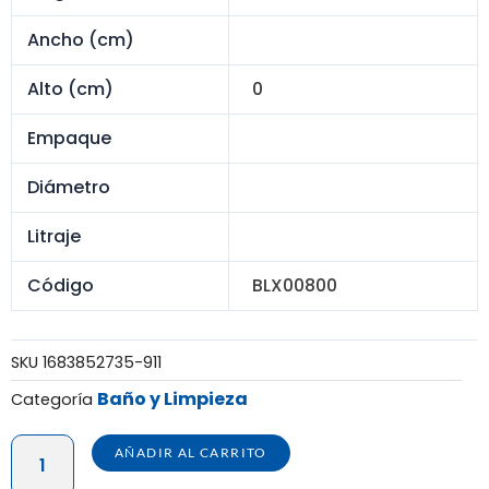
Ancho (cm)
Alto (cm)
0
Empaque
Diámetro
Litraje
Código
BLX00800
SKU
1683852735-911
Baño y Limpieza
Categoría
BALDE
AÑADIR AL CARRITO
15