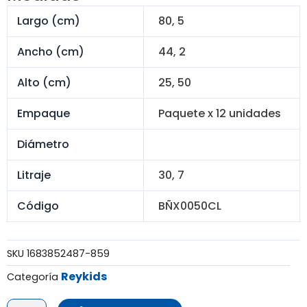
S/ 252.00.
S/ 195.60.
Largo (cm)
80, 5
Ancho (cm)
44, 2
Alto (cm)
25, 50
Empaque
Paquete x 12 unidades
Diámetro
Litraje
30, 7
Código
BÑX0050CL
SKU
1683852487-859
Reykids
Categoría