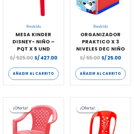
Reykids
Reykids
MESA KINDER
ORGANIZADOR
DISNEY- NIÑO –
PRAKTICO X 3
PQT X 5 UND
NIVELES DEC NIÑO
S/
525.00
S/
427.00
S/
55.00
S/
25.00
AÑADIR AL CARRITO
AÑADIR AL CARRITO
El
El
El
El
precio
precio
precio
pre
¡Oferta!
¡Oferta!
¡Oferta!
¡Oferta!
original
actual
original
act
era:
es:
era:
es:
S/ 288.00.
S/ 236.40.
S/ 396.00.
S/ 3