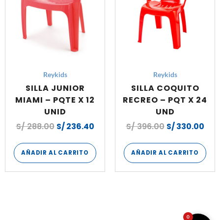
Reykids
Reykids
SILLA JUNIOR
SILLA COQUITO
MIAMI – PQTE X 12
RECREO – PQT X 24
UNID
UND
S/
288.00
S/
236.40
S/
396.00
S/
330.00
AÑADIR AL CARRITO
AÑADIR AL CARRITO
0