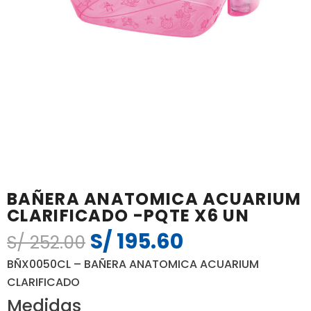
BAÑERA ANATOMICA ACUARIUM
CLARIFICADO -PQTE X6 UN
S/
195.60
El
El
S/
252.00
precio
precio
BÑX0050CL – BAÑERA ANATOMICA ACUARIUM
original
actual
CLARIFICADO
era:
es:
Medidas