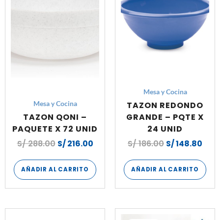
S/ 288.00.
S/ 216.00.
S/ 186.00.
S/ 1
Mesa y Cocina
TAZON REDONDO
Mesa y Cocina
TAZON QONI –
GRANDE – PQTE X
PAQUETE X 72 UNID
24 UNID
S/
288.00
S/
216.00
S/
186.00
S/
148.80
AÑADIR AL CARRITO
AÑADIR AL CARRITO
El
El
El
El