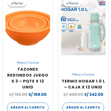
precio
precio
precio
pre
¡Oferta!
¡Oferta!
¡Oferta!
¡Oferta!
original
actual
original
act
era:
es:
era:
es:
S/ 192.00.
S/ 159.00.
S/ 408.00.
S/ 
Mesa y Cocina
TAZONES
REDONDOS JUEGO
Mesa y Cocina
X 3 – PQTE X 12
TERMO HOGAR 1.0 L
UNID
– CAJA X 12 UNID
S/
192.00
S/
159.00
S/
408.00
S/
342.00
AÑADIR AL CARRITO
AÑADIR AL CARRITO