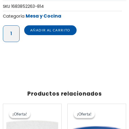
SKU
1683852263-814
Mesa y Cocina
Categoría
BEBETODO
AÑADIR AL CARRITO
DECCO
1
L
-
PAQUETE
X
50
UNIDADES
Productos relacionados
cantidad
El
El
El
El
precio
precio
precio
prec
¡Oferta!
¡Oferta!
¡Oferta!
¡Oferta!
original
actual
original
actu
era:
es:
era:
es: