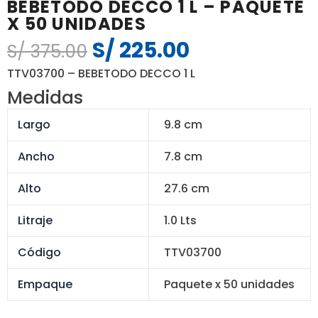
BEBETODO DECCO 1 L – PAQUETE
X 50 UNIDADES
S/
225.00
El
El
S/
375.00
precio
precio
TTV03700 – BEBETODO DECCO 1 L
original
actual
Medidas
era:
es:
S/ 375.00.
S/ 225.00.
Largo
9.8 cm
Ancho
7.8 cm
Alto
27.6 cm
Litraje
1.0 Lts
Código
TTV03700
Empaque
Paquete x 50 unidades