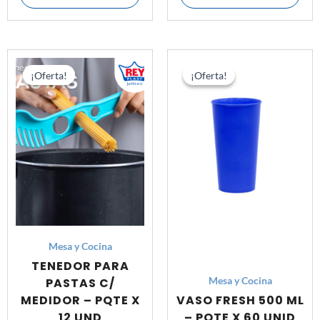
El
El
El
El
precio
precio
precio
prec
¡Oferta!
¡Oferta!
¡Oferta!
¡Oferta!
original
actual
original
actu
era:
es:
era:
es:
S/ 55.20.
S/ 42.60.
S/ 129.00.
S/ 1
Mesa y Cocina
TENEDOR PARA
PASTAS C/
Mesa y Cocina
MEDIDOR – PQTE X
VASO FRESH 500 ML
12 UND
– PQTE X 60 UNID