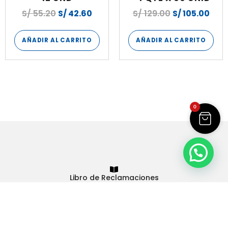
S/
55.20
S/
42.60
S/
129.00
S/
105.00
AÑADIR AL CARRITO
AÑADIR AL CARRITO
0
Libro de Reclamaciones
Plasticos Rey
© 2023 - Todos los derechos reservados
Tienda virtual hecha con
por
Atrae+