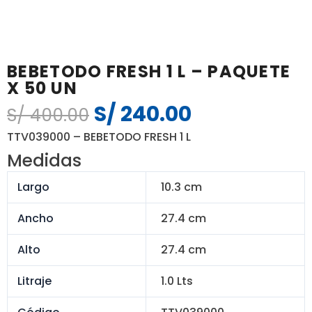
BEBETODO FRESH 1 L – PAQUETE
X 50 UN
S/
240.00
El
El
S/
400.00
precio
precio
TTV039000 – BEBETODO FRESH 1 L
original
actual
Medidas
era:
es:
S/ 400.00.
S/ 240.00.
Largo
10.3 cm
Ancho
27.4 cm
Alto
27.4 cm
Litraje
1.0 Lts