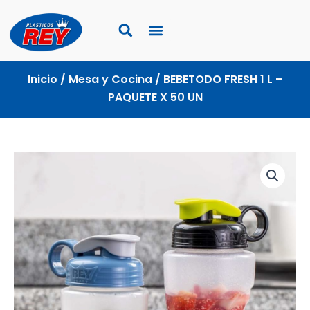
Ir
al
contenido
Inicio
/
Mesa y Cocina
/ BEBETODO FRESH 1 L –
PAQUETE X 50 UN