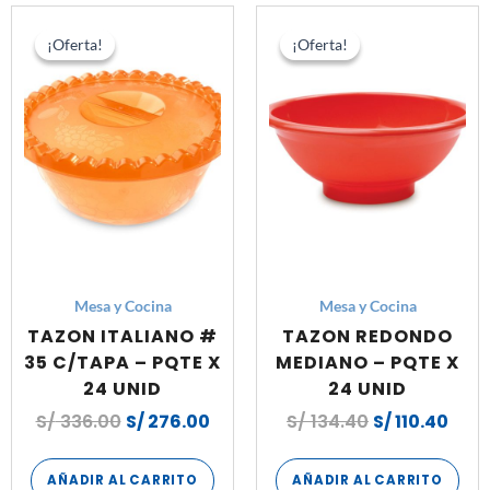
El
El
El
El
precio
precio
precio
prec
¡Oferta!
¡Oferta!
¡Oferta!
¡Oferta!
original
actual
original
actu
era:
es:
era:
es:
S/ 336.00.
S/ 276.00.
S/ 134.40.
S/ 11
Mesa y Cocina
Mesa y Cocina
TAZON ITALIANO #
TAZON REDONDO
35 C/TAPA – PQTE X
MEDIANO – PQTE X
24 UNID
24 UNID
S/
336.00
S/
276.00
S/
134.40
S/
110.40
AÑADIR AL CARRITO
AÑADIR AL CARRITO