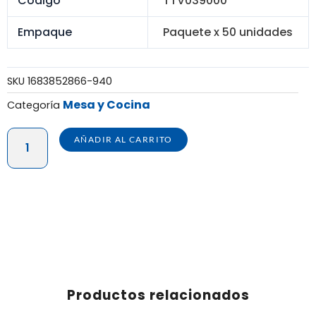
Código
TTV039000
Empaque
Paquete x 50 unidades
SKU
1683852866-940
Mesa y Cocina
Categoría
BEBETODO
AÑADIR AL CARRITO
FRESH
1
L
-
PAQUETE
X
50
UN
Productos relacionados
cantidad