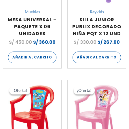
Muebles
Reykids
MESA UNIVERSAL –
SILLA JUNIOR
PAQUETE X 06
PUBLIX DECORADO
UNIDADES
NIÑA PQT X 12 UND
S/
450.00
S/
360.00
S/
330.00
S/
267.60
AÑADIR AL CARRITO
AÑADIR AL CARRITO
El
El
El
El
precio
precio
precio
pre
¡Oferta!
¡Oferta!
¡Oferta!
¡Oferta!
original
actual
original
act
era:
es:
era:
es:
S/ 624.00.
S/ 547.00.
S/ 624.00.
S/ 5