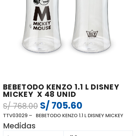
BEBETODO KENZO 1.1 L DISNEY
MICKEY X 48 UNID
S/
705.60
El
El
S/
768.00
precio
precio
TTV03029 – BEBETODO KENZO 1.1 L DISNEY MICKEY
original
actual
Medidas
era:
es: