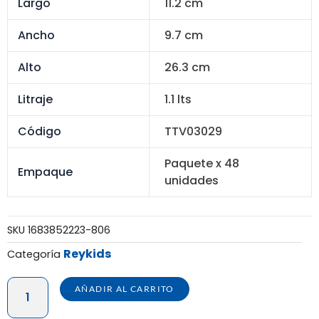
S/ 768.00.
S/ 705.60.
Largo
11.2 cm
Ancho
9.7 cm
Alto
26.3 cm
Litraje
1.1 lts
Código
TTV03029
Paquete x 48
Empaque
unidades
SKU
1683852223-806
Reykids
Categoría
BEBETODO
AÑADIR AL CARRITO
KENZO