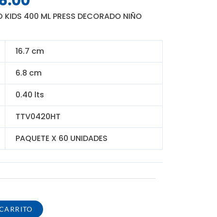
6.00
o
precio
 KIDS 400 ML PRESS DECORADO NIÑO
al
actual
es:
.00.
S/ 276.00.
16.7 cm
6.8 cm
0.40 lts
TTV0420HT
PAQUETE X 60 UNIDADES
 CARRITO