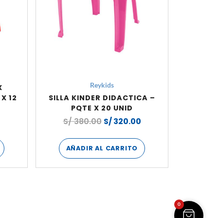
Reykids
X
X 12
SILLA KINDER DIDACTICA –
PQTE X 20 UNID
0
S/
380.00
S/
320.00
AÑADIR AL CARRITO
0