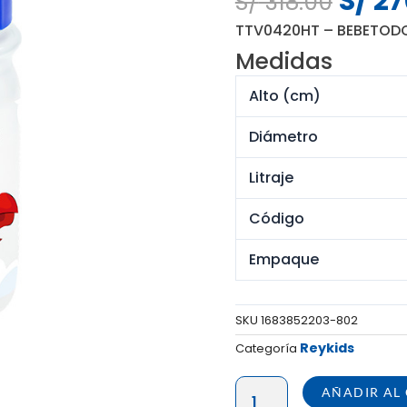
S/
27
S/
318.00
preci
TTV0420HT – BEBETODO
origin
Medidas
era:
S/ 318
Alto (cm)
Diámetro
Litraje
Código
Empaque
SKU
1683852203-802
Reykids
Categoría
BEBETODO
AÑADIR AL