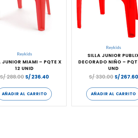
Reykids
Reykids
SILLA JUNIOR PUBLI
A JUNIOR MIAMI – PQTE X
DECORADO NIÑO – PQT 
12 UNID
UND
S/
288.00
S/
236.40
S/
330.00
S/
267.6
AÑADIR AL CARRITO
AÑADIR AL CARRITO