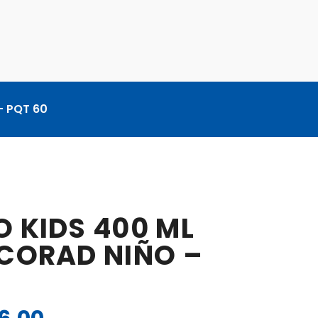
– PQT 60
 KIDS 400 ML
ECORAD NIÑO –
El