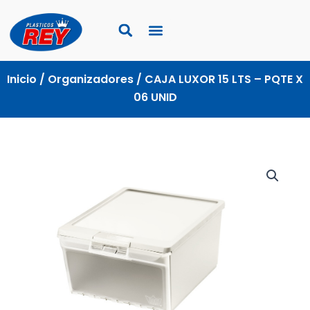
Ir
al
contenido
Inicio
/
Organizadores
/ CAJA LUXOR 15 LTS – PQTE X
06 UNID