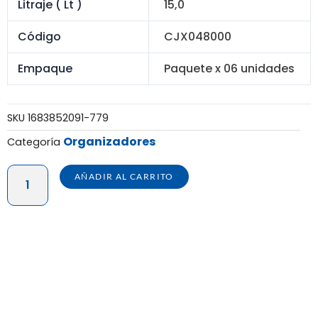
Litraje ( Lt )
15,0
Código
CJX048000
Empaque
Paquete x 06 unidades
SKU
1683852091-779
Organizadores
Categoría
CAJA
AÑADIR AL CARRITO
LUXOR
15
LTS
-
PQTE
X
06