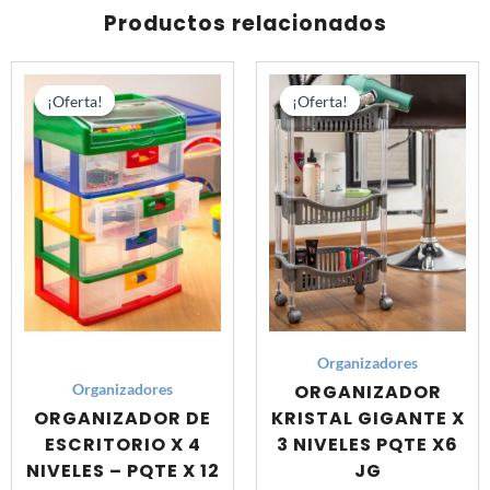
UNID
Productos relacionados
cantidad
El
El
El
El
precio
precio
precio
prec
¡Oferta!
¡Oferta!
¡Oferta!
¡Oferta!
original
actual
original
actu
era:
es:
era:
es:
S/ 516.00.
S/ 444.00.
S/ 336.00.
S/ 2
Organizadores
ORGANIZADOR
Organizadores
ORGANIZADOR DE
KRISTAL GIGANTE X
ESCRITORIO X 4
3 NIVELES PQTE X6
NIVELES – PQTE X 12
JG