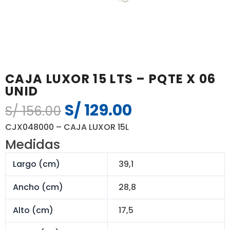
CAJA LUXOR 15 LTS – PQTE X 06
UNID
S/
129.00
El
El
S/
156.00
precio
precio
CJX048000 – CAJA LUXOR 15L
original
actual
Medidas
era:
es:
S/ 156.00.
S/ 129.00.
Largo (cm)
39,1
Ancho (cm)
28,8
Alto (cm)
17,5