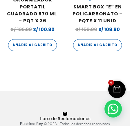
PORTATIL
SMART BOX “E” EN
CUADRADO 570 ML
POLICARBONATO –
– PQT X 36
PQTE X 11 UNID
S/
136.80
S/
100.80
S/
150.00
S/
108.90
AÑADIR AL CARRITO
AÑADIR AL CARRITO
0
Libro de Reclamaciones
Plasticos Rey
© 2023 - Todos los derechos reservados
Tienda virtual hecha con
por
Atrae+