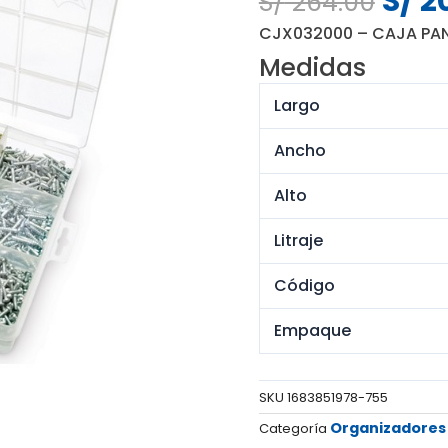
S/
2
S/
264.00
preci
CJX032000 – CAJA PAN
origi
Medidas
era:
S/ 26
Largo
Ancho
Alto
Litraje
Código
Empaque
SKU
1683851978-755
Organizadores
Categoría