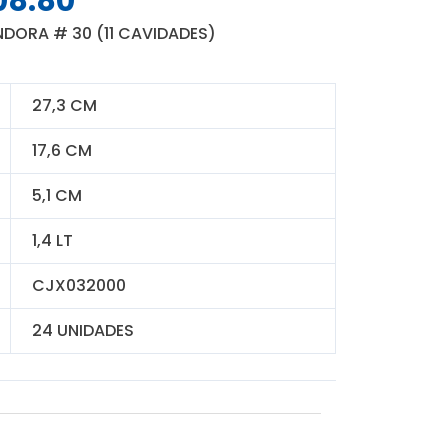
08.80
o
precio
DORA # 30 (11 CAVIDADES)
nal
actual
es:
4.00.
S/ 208.80.
27,3 CM
17,6 CM
5,1 CM
1,4 LT
CJX032000
24 UNIDADES