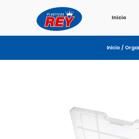
Ir
al
Inicio
contenido
Inicio
/
Orga