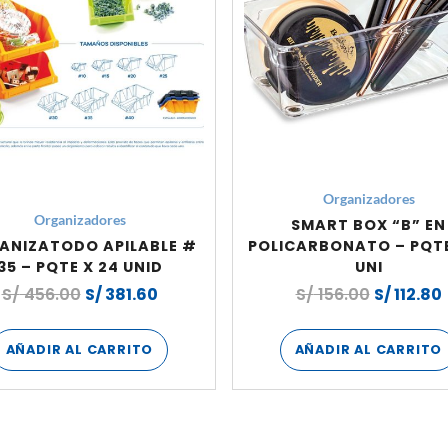
Organizadores
Organizadores
SMART BOX “B” EN
ANIZATODO APILABLE #
POLICARBONATO – PQT
35 – PQTE X 24 UNID
UNI
S/
456.00
S/
381.60
S/
156.00
S/
112.80
AÑADIR AL CARRITO
AÑADIR AL CARRITO