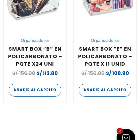
Organizadores
Organizadores
SMART BOX “B” EN
SMART BOX “E” EN
POLICARBONATO –
POLICARBONATO –
PQTE X24 UNI
PQTE X 11 UNID
S/
156.00
S/
112.80
S/
150.00
S/
108.90
AÑADIR AL CARRITO
AÑADIR AL CARRITO
0