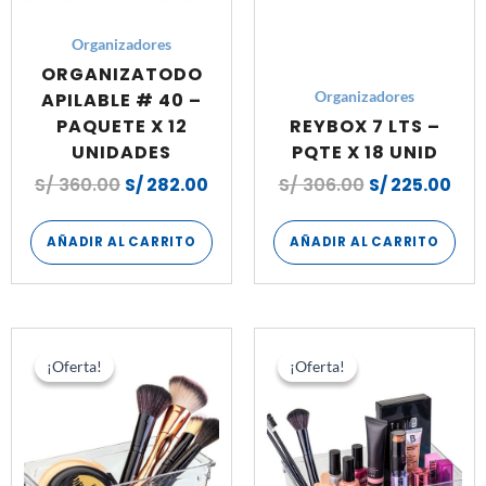
Organizadores
ORGANIZATODO
APILABLE # 40 –
Organizadores
PAQUETE X 12
REYBOX 7 LTS –
UNIDADES
PQTE X 18 UNID
S/
360.00
S/
282.00
S/
306.00
S/
225.00
AÑADIR AL CARRITO
AÑADIR AL CARRITO
El
El
El
El
precio
precio
precio
prec
¡Oferta!
¡Oferta!
¡Oferta!
¡Oferta!
original
actual
original
actu
era:
es:
era:
es:
S/ 156.00.
S/ 112.80.
S/ 150.00.
S/ 1