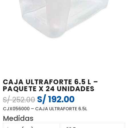
CAJA ULTRAFORTE 6.5 L –
PAQUETE X 24 UNIDADES
S/
192.00
El
El
S/
252.00
precio
precio
CJX056000 – CAJA ULTRAFORTE 6.5L
original
actual
Medidas
era:
es: