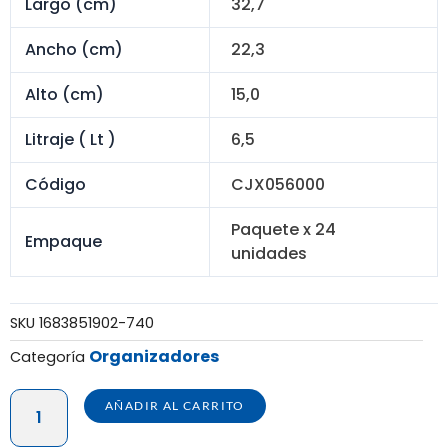
S/ 252.00.
S/ 192.00.
Largo (cm)
32,7
Ancho (cm)
22,3
Alto (cm)
15,0
Litraje ( Lt )
6,5
Código
CJX056000
Paquete x 24
Empaque
unidades
SKU
1683851902-740
Organizadores
Categoría
CAJA
AÑADIR AL CARRITO
ULTRAFORTE