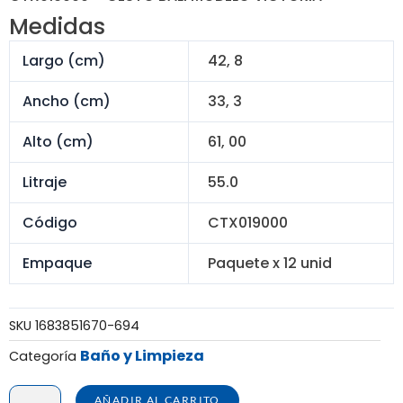
original
actual
Medidas
era:
es:
S/ 517.20.
S/ 378.00.
Largo (cm)
42, 8
Ancho (cm)
33, 3
Alto (cm)
61, 00
Litraje
55.0
Código
CTX019000
Empaque
Paquete x 12 unid
SKU
1683851670-694
Baño y Limpieza
Categoría
CESTO
AÑADIR AL CARRITO