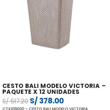
CESTO BALI MODELO VICTORIA –
PAQUETE X 12 UNIDADES
S/
378.00
El
El
S/
517.20
precio
precio
CTX019000 – CESTO BALI MODELO VICTORIA