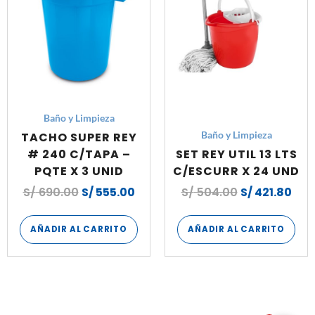
Baño y Limpieza
TACHO SUPER REY
Baño y Limpieza
# 240 C/TAPA –
SET REY UTIL 13 LTS
PQTE X 3 UNID
C/ESCURR X 24 UND
S/
690.00
S/
555.00
S/
504.00
S/
421.80
AÑADIR AL CARRITO
AÑADIR AL CARRITO