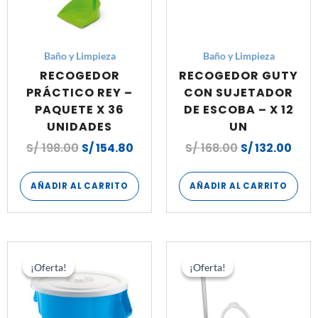
Baño y Limpieza
Baño y Limpieza
RECOGEDOR
RECOGEDOR GUTY
PRÁCTICO REY –
CON SUJETADOR
PAQUETE X 36
DE ESCOBA – X 12
UNIDADES
UN
S/
198.00
S/
154.80
S/
168.00
S/
132.00
AÑADIR AL CARRITO
AÑADIR AL CARRITO
El
El
El
El
precio
precio
precio
pre
¡Oferta!
¡Oferta!
¡Oferta!
¡Oferta!
original
actual
original
act
era:
es:
era:
es:
S/ 690.00.
S/ 555.00.
S/ 504.00.
S/ 4