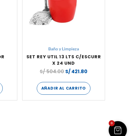
Baño y Limpieza
OR
SET REY UTIL 13 LTS C/ESCURR
X 24 UND
S/
504.00
S/
421.80
AÑADIR AL CARRITO
0