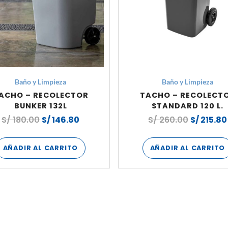
Baño y Limpieza
Baño y Limpieza
ACHO – RECOLECTOR
TACHO – RECOLECT
BUNKER 132L
STANDARD 120 L.
S/
180.00
S/
146.80
S/
260.00
S/
215.80
AÑADIR AL CARRITO
AÑADIR AL CARRITO