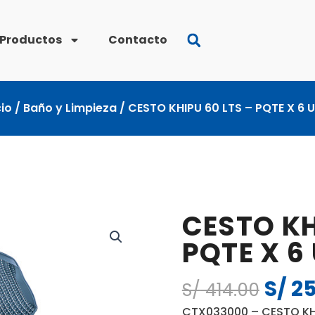
Productos
Contacto
cio
/
Baño y Limpieza
/ CESTO KHIPU 60 LTS – PQTE X 6 
CESTO KH
PQTE X 6
S/
25
El
S/
414.00
preci
CTX033000 – CESTO KH