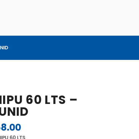
UNID
IPU 60 LTS –
 UNID
8.00
El
o
precio
IPU 60 LTS