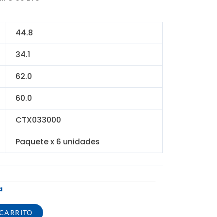
al
actual
es:
.00.
S/ 258.00.
44.8
34.1
62.0
60.0
CTX033000
Paquete x 6 unidades
a
 CARRITO