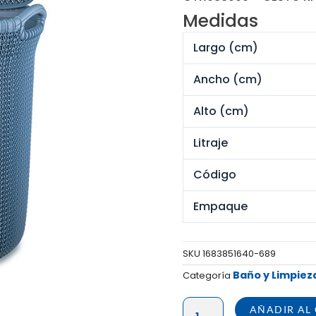
origin
Medidas
era:
S/ 414
Largo (cm)
Ancho (cm)
Alto (cm)
Litraje
Código
Empaque
SKU
1683851640-689
Baño y Limpiez
Categoría
CESTO
AÑADIR AL