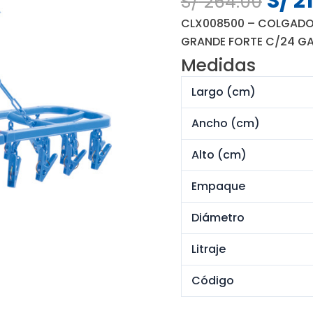
S/
21
S/
264.00
preci
CLX008500 – COLGADOR
origi
GRANDE FORTE C/24 
era:
Medidas
S/ 26
Largo (cm)
Ancho (cm)
Alto (cm)
Empaque
Diámetro
Litraje
Código