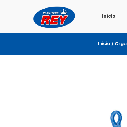
Ir
al
Inicio
contenido
Inicio
/
Orga