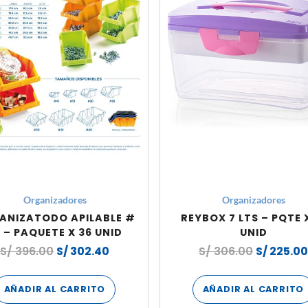
Organizadores
Organizadores
ANIZATODO APILABLE #
REYBOX 7 LTS – PQTE X
 – PAQUETE X 36 UNID
UNID
S/
396.00
S/
302.40
S/
306.00
S/
225.00
AÑADIR AL CARRITO
AÑADIR AL CARRITO