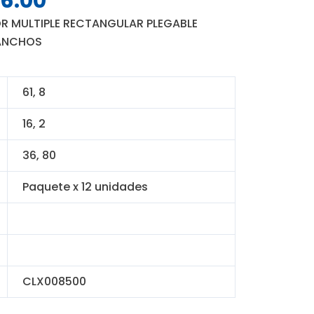
6.00
o
precio
 MULTIPLE RECTANGULAR PLEGABLE
nal
actual
GANCHOS
es:
4.00.
S/ 216.00.
61, 8
16, 2
36, 80
Paquete x 12 unidades
CLX008500