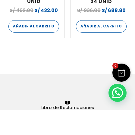
UNID
24 UNID
S/
492.00
S/
432.00
S/
936.00
S/
688.80
AÑADIR AL CARRITO
AÑADIR AL CARRITO
0
Libro de Reclamaciones
Plasticos Rey
© 2023 - Todos los derechos reservados
Tienda virtual hecha con
por
Atrae+