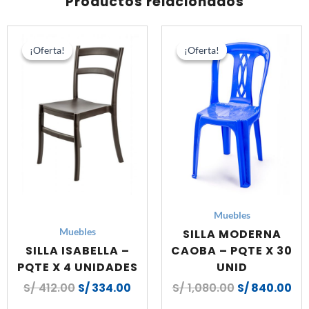
Productos relacionados
SMA
cantidad
El
El
El
El
precio
precio
precio
pre
¡Oferta!
¡Oferta!
¡Oferta!
¡Oferta!
original
actual
original
act
era:
es:
era:
es:
S/ 412.00.
S/ 334.00.
S/ 1,080.00.
S/ 
Muebles
SILLA MODERNA
Muebles
SILLA ISABELLA –
CAOBA – PQTE X 30
PQTE X 4 UNIDADES
UNID
S/
412.00
S/
334.00
S/
1,080.00
S/
840.00