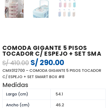
COMODA GIGANTE 5 PISOS
TOCADOR C/ ESPEJO + SET SMA
S/
290.00
El
El
S/
410.00
precio
precio
CMX012700 – COMODA GIGANTE 5 PISOS TOCADOR
original
actual
C/ ESPEJO + SET SMART BOX #8
era:
es:
Medidas
S/ 410.00.
S/ 290.00.
Largo (cm)
54.1
Ancho (cm)
46.2