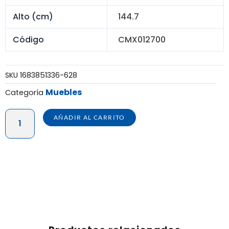
Alto (cm)
144.7
Código
CMX012700
SKU
1683851336-628
Muebles
Categoría
COMODA
AÑADIR AL CARRITO
GIGANTE
5
PISOS
TOCADOR
C/
ESPEJO
+
SET