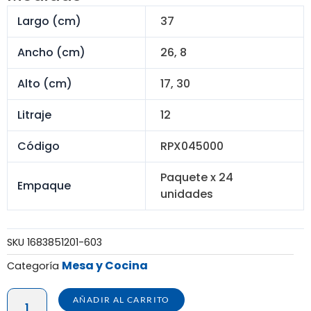
S/ 576.00.
S/ 468.00.
Largo (cm)
37
Ancho (cm)
26, 8
Alto (cm)
17, 30
Litraje
12
Código
RPX045000
Paquete x 24
Empaque
unidades
SKU
1683851201-603
Mesa y Cocina
Categoría
CONSERVADOR
AÑADIR AL CARRITO