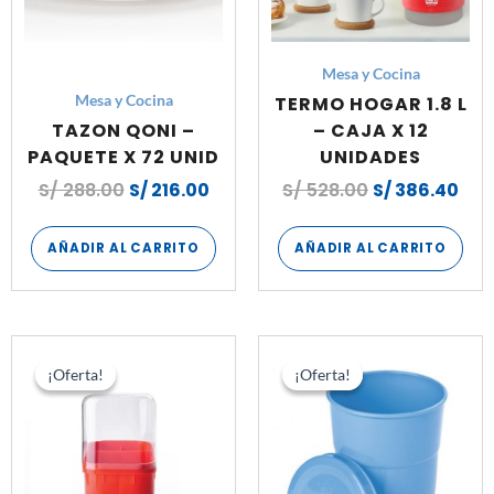
Mesa y Cocina
TERMO HOGAR 1.8 L
Mesa y Cocina
TAZON QONI –
– CAJA X 12
PAQUETE X 72 UNID
UNIDADES
S/
288.00
S/
216.00
S/
528.00
S/
386.40
AÑADIR AL CARRITO
AÑADIR AL CARRITO
El
El
El
El
precio
precio
precio
prec
¡Oferta!
¡Oferta!
¡Oferta!
¡Oferta!
original
actual
original
actu
era:
es:
era:
es:
S/ 192.00.
S/ 157.80.
S/ 156.00.
S/ 11