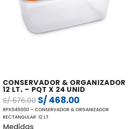
CONSERVADOR & ORGANIZADOR
12 LT. – PQT X 24 UNID
S/
468.00
El
El
S/
576.00
precio
precio
RPX045000 – CONSERVADOR & ORGANIZADOR
original
actual
RECTANGULAR 12 LT.
era:
es:
Medidas