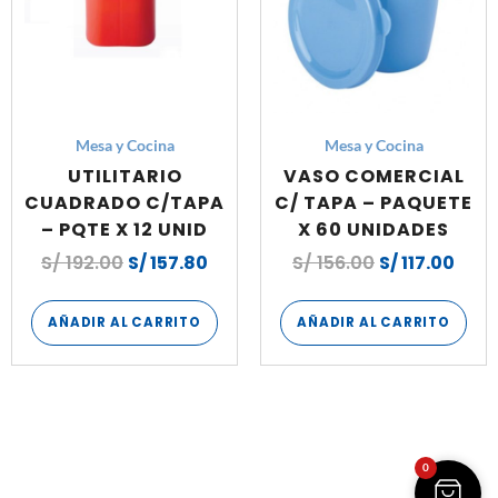
Mesa y Cocina
Mesa y Cocina
UTILITARIO
VASO COMERCIAL
CUADRADO C/TAPA
C/ TAPA – PAQUETE
– PQTE X 12 UNID
X 60 UNIDADES
S/
192.00
S/
157.80
S/
156.00
S/
117.00
AÑADIR AL CARRITO
AÑADIR AL CARRITO
0