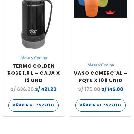
S/ 636.00.
S/ 421.20.
S/ 175.00.
S/ 1
Mesa y Cocina
TERMO GOLDEN
Mesa y Cocina
ROSE 1.6 L – CAJA X
VASO COMERCIAL –
12 UND
PQTE X 100 UNID
S/
636.00
S/
421.20
S/
175.00
S/
145.00
AÑADIR AL CARRITO
AÑADIR AL CARRITO