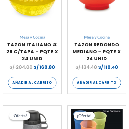
Mesa y Cocina
Mesa y Cocina
TAZON ITALIANO #
TAZON REDONDO
25 C/TAPA – PQTE X
MEDIANO – PQTE X
24 UNID
24 UNID
S/
204.00
S/
160.80
S/
134.40
S/
110.40
AÑADIR AL CARRITO
AÑADIR AL CARRITO
El
El
El
El
precio
precio
precio
prec
¡Oferta!
¡Oferta!
¡Oferta!
¡Oferta!
original
actual
original
actu
era:
es:
era:
es: