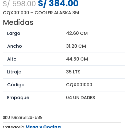
S/
384.00
El
El
S/
598.00
precio
precio
CQX001000 – COOLER ALASKA 35L
original
actual
Medidas
era:
es:
S/ 598.00.
S/ 384.00.
Largo
42.60 CM
Ancho
31.20 CM
Alto
44.50 CM
Litraje
35 LTS
Código
CQX001000
Empaque
04 UNIDADES
SKU
1683851126-589
Mesa y Cocina
Categoría