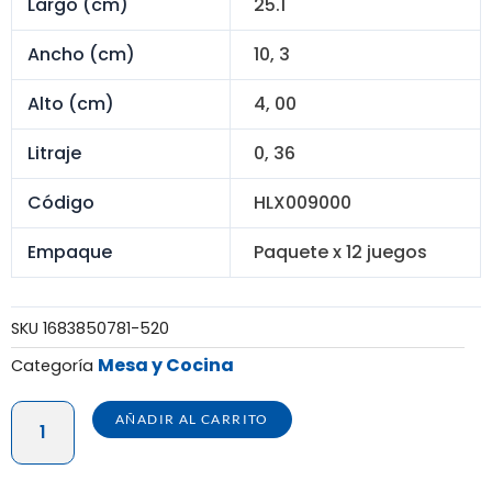
S/ 81.60.
S/ 57.60.
Largo (cm)
25.1
Ancho (cm)
10, 3
Alto (cm)
4, 00
Litraje
0, 36
Código
HLX009000
Empaque
Paquete x 12 juegos
SKU
1683850781-520
Mesa y Cocina
Categoría
HIELERA
AÑADIR AL CARRITO
PARA
COCKTAIL