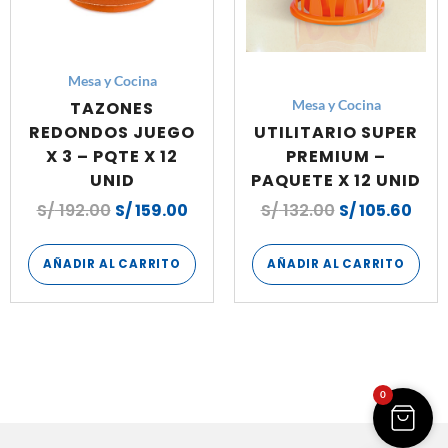
Mesa y Cocina
TAZONES
Mesa y Cocina
REDONDOS JUEGO
UTILITARIO SUPER
X 3 – PQTE X 12
PREMIUM –
UNID
PAQUETE X 12 UNID
S/
192.00
S/
159.00
S/
132.00
S/
105.60
AÑADIR AL CARRITO
AÑADIR AL CARRITO
0