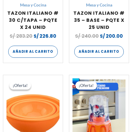
Mesa y Cocina
Mesa y Cocina
TAZON ITALIANO #
TAZON ITALIANO #
30 C/TAPA – PQTE
35 – BASE – PQTE X
X 24 UNID
25 UNID
S/
283.20
S/
226.80
S/
240.00
S/
200.00
AÑADIR AL CARRITO
AÑADIR AL CARRITO
El
El
El
El
precio
precio
precio
prec
¡Oferta!
¡Oferta!
¡Oferta!
¡Oferta!
original
actual
original
actu
era:
es:
era:
es:
S/ 192.00.
S/ 159.00.
S/ 132.00.
S/ 1