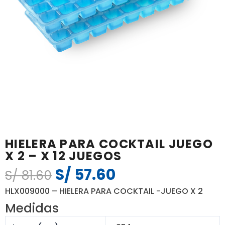
HIELERA PARA COCKTAIL JUEGO
X 2 – X 12 JUEGOS
S/
57.60
El
El
S/
81.60
precio
precio
HLX009000 – HIELERA PARA COCKTAIL -JUEGO X 2
original
actual
Medidas
era:
es: