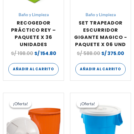
Baño y Limpieza
Baño y Limpieza
RECOGEDOR
SET TRAPEADOR
PRÁCTICO REY –
ESCURRIDOR
PAQUETE X 36
GIGANTE MAGICO -
UNIDADES
PAQUETE X 06 UND
S/
198.00
S/
154.80
S/
588.00
S/
375.00
AÑADIR AL CARRITO
AÑADIR AL CARRITO
El
El
El
El
precio
precio
precio
pre
¡Oferta!
¡Oferta!
¡Oferta!
¡Oferta!
original
actual
original
act
era:
es:
era:
es:
S/ 456.00.
S/ 348.00.
S/ 690.00.
S/ 5