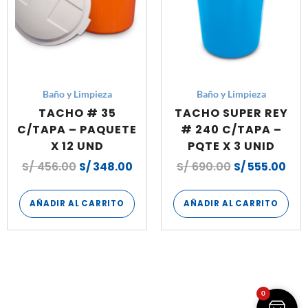
Baño y Limpieza
Baño y Limpieza
TACHO # 35
TACHO SUPER REY
C/TAPA – PAQUETE
# 240 C/TAPA –
X 12 UND
PQTE X 3 UNID
S/
456.00
S/
348.00
S/
690.00
S/
555.00
AÑADIR AL CARRITO
AÑADIR AL CARRITO
0