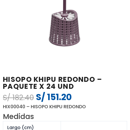
HISOPO KHIPU REDONDO –
PAQUETE X 24 UND
S/
151.20
El
El
S/
182.40
precio
precio
HIX00040 – HISOPO KHIPU REDONDO
original
actual
Medidas
era:
es:
S/ 182.40.
S/ 151.20.
Largo (cm)