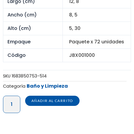
S/ 180.00.
S/ 136.80.
Largo (cm)
12, 8
Ancho (cm)
8, 5
Alto (cm)
5, 30
Empaque
Paquete x 72 unidades
Código
JBX001000
SKU
1683850753-514
Baño y Limpieza
Categoría
JABONERA
AÑADIR AL CARRITO
MARINA
C/TAPA
-
PAQUETE