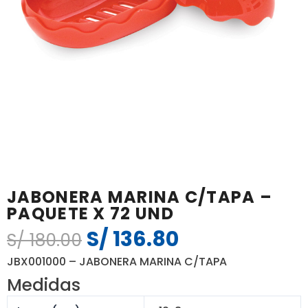
JABONERA MARINA C/TAPA –
PAQUETE X 72 UND
S/
136.80
El
El
S/
180.00
precio
precio
JBX001000 – JABONERA MARINA C/TAPA
original
actual
Medidas
era:
es: