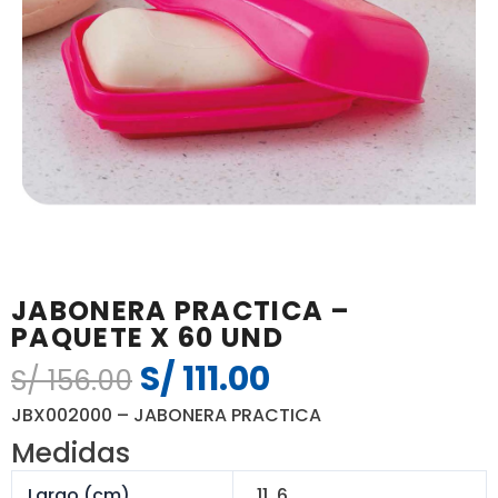
JABONERA PRACTICA –
PAQUETE X 60 UND
S/
111.00
El
El
S/
156.00
precio
precio
JBX002000 – JABONERA PRACTICA
original
actual
Medidas
era:
es:
S/ 156.00.
S/ 111.00.
Largo (cm)
11, 6