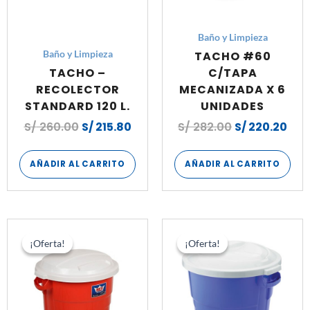
Baño y Limpieza
TACHO #60
Baño y Limpieza
TACHO –
C/TAPA
RECOLECTOR
MECANIZADA X 6
STANDARD 120 L.
UNIDADES
S/
260.00
S/
215.80
S/
282.00
S/
220.20
AÑADIR AL CARRITO
AÑADIR AL CARRITO
El
El
El
El
precio
precio
precio
pre
¡Oferta!
¡Oferta!
¡Oferta!
¡Oferta!
original
actual
original
act
era:
es:
era:
es:
S/ 714.00.
S/ 592.80.
S/ 840.00.
S/ 