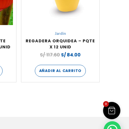
Jardin
TE
REGADERA ORQUIDEA – PQTE
UNID
X 12 UNID
0
S/
117.60
S/
84.00
AÑADIR AL CARRITO
0