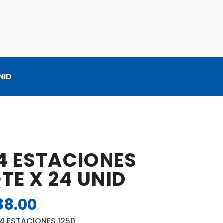
NID
4 ESTACIONES
QTE X 24 UNID
88.00
El
o
precio
 ESTACIONES 1250