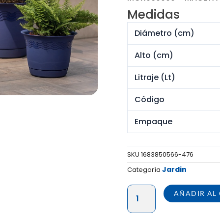
origi
Medidas
era:
S/ 38
Diámetro (cm)
Alto (cm)
Litraje (Lt)
Código
Empaque
SKU
1683850566-476
Jardin
Categoría
MACETA
AÑADIR AL
4
ESTACIONES