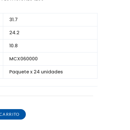
nal
actual
es:
4.00.
S/ 288.00.
31.7
24.2
10.8
MCX060000
Paquete x 24 unidades
 CARRITO