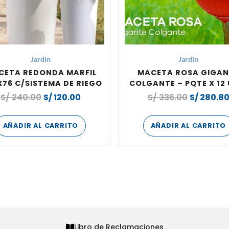
Jardin
Jardin
CETA REDONDA MARFIL
MACETA ROSA GIGAN
76 C/SISTEMA DE RIEGO
COLGANTE – PQTE X 12 
S/
240.00
S/
120.00
S/
336.00
S/
280.8
AÑADIR AL CARRITO
AÑADIR AL CARRITO
Libro de Reclamaciones