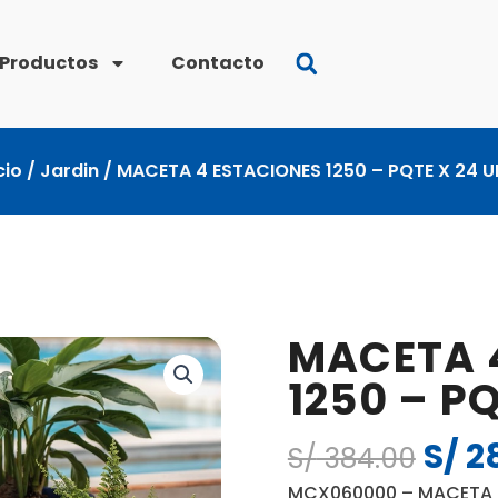
Productos
Contacto
cio
/
Jardin
/ MACETA 4 ESTACIONES 1250 – PQTE X 24 U
MACETA 
1250 – P
S/
2
El
S/
384.00
preci
MCX060000 – MACETA 4