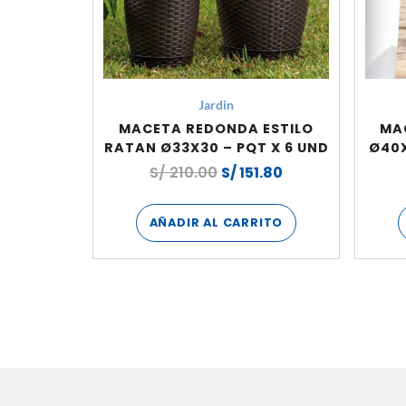
Jardin
MACETA REDONDA ESTILO
MA
RATAN Ø33X30 – PQT X 6 UND
Ø40X
S/
210.00
S/
151.80
AÑADIR AL CARRITO