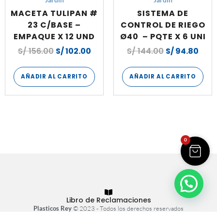
MACETA TULIPAN #
SISTEMA DE
23 C/BASE –
CONTROL DE RIEGO
EMPAQUE X 12 UND
Ø40 – PQTE X 6 UNI
S/
156.00
S/
102.00
S/
144.00
S/
94.80
AÑADIR AL CARRITO
AÑADIR AL CARRITO
0
Libro de Reclamaciones
Plasticos Rey
© 2023 - Todos los derechos reservados