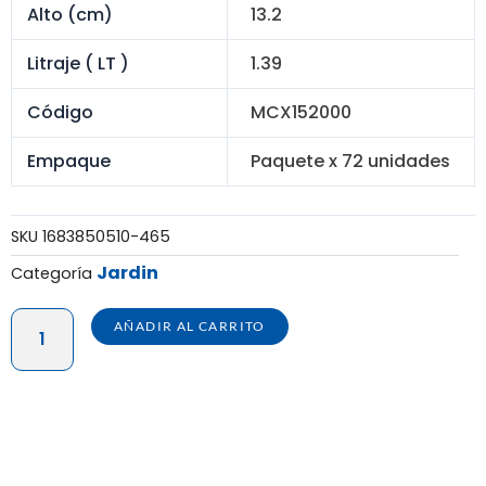
Alto (cm)
13.2
Litraje ( LT )
1.39
Código
MCX152000
Empaque
Paquete x 72 unidades
SKU
1683850510-465
Jardin
Categoría
MACETA
AÑADIR AL CARRITO
COMERCIAL
ORQUÍDEA
#15
-
PAQUETE