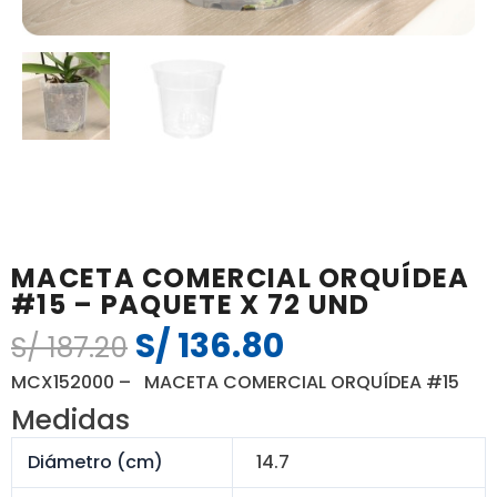
MACETA COMERCIAL ORQUÍDEA
#15 – PAQUETE X 72 UND
S/
136.80
El
El
S/
187.20
precio
precio
MCX152000 – MACETA COMERCIAL ORQUÍDEA #15
original
actual
Medidas
era:
es:
S/ 187.20.
S/ 136.80.
Diámetro (cm)
14.7