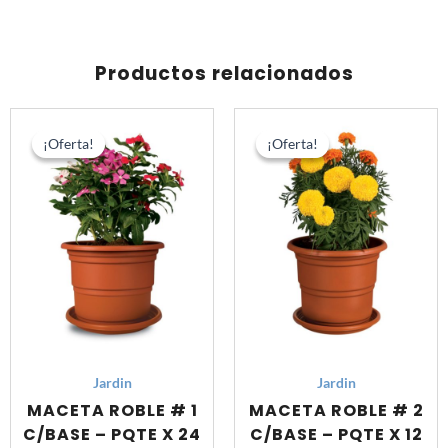
X
72
UND
Productos relacionados
cantidad
El
El
El
El
precio
precio
precio
prec
¡Oferta!
¡Oferta!
¡Oferta!
¡Oferta!
original
actual
original
actu
era:
es:
era:
es:
S/ 288.00.
S/ 201.60.
S/ 216.00.
S/ 1
Jardin
Jardin
MACETA ROBLE # 1
MACETA ROBLE # 2
C/BASE – PQTE X 24
C/BASE – PQTE X 12