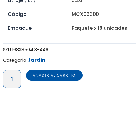
Litraje ( Lt )
5.20
Código
MCX06300
Empaque
Paquete x 18 unidades
SKU
1683850413-446
Jardin
Categoría
MACETA
AÑADIR AL CARRITO
DURA
FASHION
#
8
-
PQTE
X
18