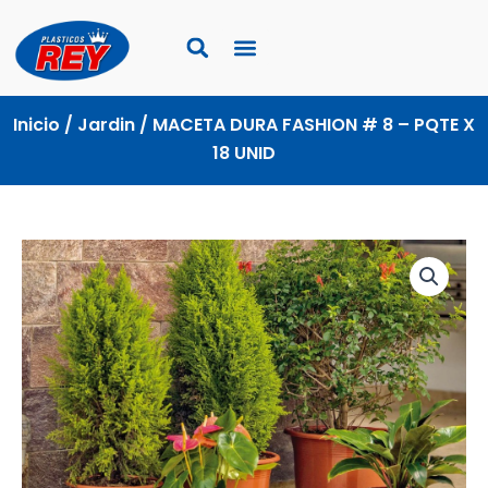
Ir
al
contenido
Inicio
/
Jardin
/ MACETA DURA FASHION # 8 – PQTE X
18 UNID