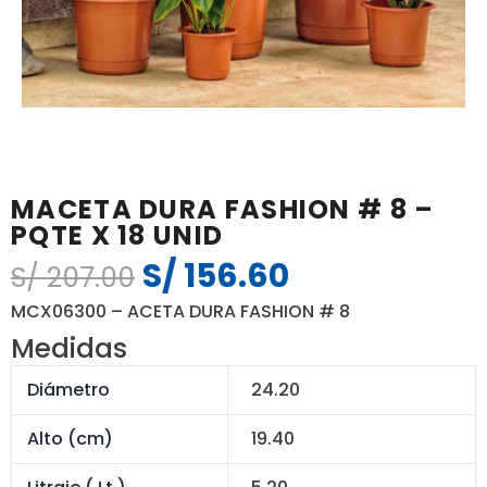
MACETA DURA FASHION # 8 –
PQTE X 18 UNID
S/
156.60
El
El
S/
207.00
precio
precio
MCX06300 – ACETA DURA FASHION # 8
original
actual
Medidas
era:
es:
S/ 207.00.
S/ 156.60.
Diámetro
24.20
Alto (cm)
19.40