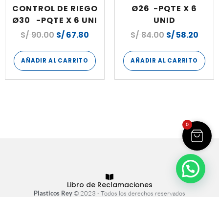
CONTROL DE RIEGO
Ø26 -PQTE X 6
Ø30 -PQTE X 6 UNI
UNID
S/
90.00
S/
67.80
S/
84.00
S/
58.20
AÑADIR AL CARRITO
AÑADIR AL CARRITO
0
Libro de Reclamaciones
Plasticos Rey
© 2023 - Todos los derechos reservados
Tienda virtual hecha con
por
Atrae+