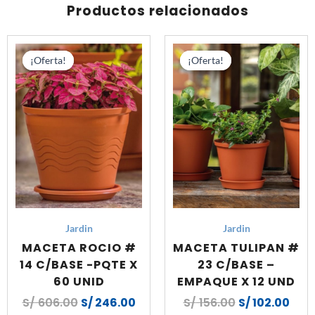
Productos relacionados
UNID
cantidad
El
El
El
El
precio
precio
precio
prec
¡Oferta!
¡Oferta!
¡Oferta!
¡Oferta!
original
actual
original
actu
era:
es:
era:
es:
S/ 606.00.
S/ 246.00.
S/ 156.00.
S/ 1
Jardin
Jardin
MACETA ROCIO #
MACETA TULIPAN #
14 C/BASE -PQTE X
23 C/BASE –
60 UNID
EMPAQUE X 12 UND
S/
606.00
S/
246.00
S/
156.00
S/
102.00