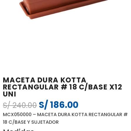
MACETA DURA KOTTA
RECTANGULAR # 18 C/BASE X12
UNI
S/
186.00
El
El
S/
240.00
precio
precio
MCX050000 – MACETA DURA KOTTA RECTANGULAR #
original
actual
18 C/BASE Y SUJETADOR
era:
es: