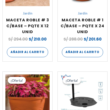
Jardin
Jardin
MACETA ROBLE # 3
MACETA ROBLE # 1
C/BASE – PQTE X 12
C/BASE – PQTE X 24
UNID
UNID
S/
294.00
S/
210.00
S/
288.00
S/
201.60
AÑADIR AL CARRITO
AÑADIR AL CARRITO
El
El
El
El
precio
precio
precio
prec
¡Oferta!
¡Oferta!
¡Oferta!
¡Oferta!
original
actual
original
actu
era:
es:
era:
es:
S/ 606.00.
S/ 246.00.
S/ 84.00.
S/ 58