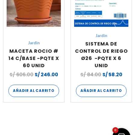
Jardin
SISTEMA DE
Jardin
MACETA ROCIO #
CONTROL DE RIEGO
14 C/BASE -PQTE X
Ø26 -PQTE X 6
60 UNID
UNID
S/
606.00
S/
246.00
S/
84.00
S/
58.20
AÑADIR AL CARRITO
AÑADIR AL CARRITO
0