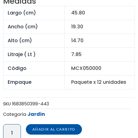
Medidas
S/ 240.00.
S/ 186.00.
Largo (cm)
45.80
Ancho (cm)
19.30
Alto (cm)
14.70
Litraje ( Lt )
7.85
Código
MCX050000
Empaque
Paquete x 12 unidades
SKU
1683850399-443
Jardin
Categoría
MACETA
AÑADIR AL CARRITO
DURA