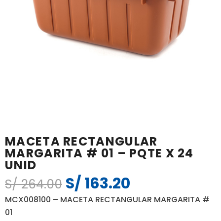
MACETA RECTANGULAR
MARGARITA # 01 – PQTE X 24
UNID
S/
163.20
El
El
S/
264.00
precio
precio
MCX008100 – MACETA RECTANGULAR MARGARITA #
original
actual
01