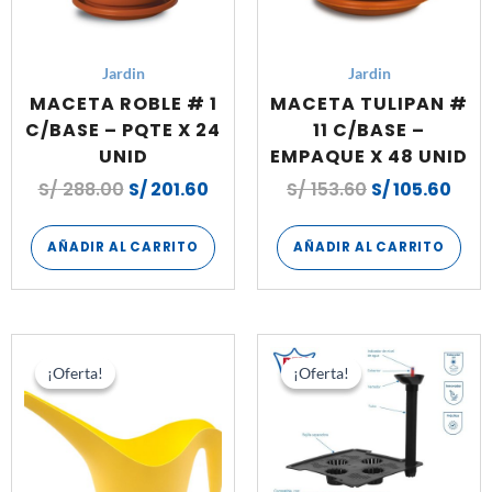
Jardin
Jardin
MACETA ROBLE # 1
MACETA TULIPAN #
C/BASE – PQTE X 24
11 C/BASE –
UNID
EMPAQUE X 48 UNID
S/
288.00
S/
201.60
S/
153.60
S/
105.60
AÑADIR AL CARRITO
AÑADIR AL CARRITO
El
El
El
El
precio
precio
precio
preci
¡Oferta!
¡Oferta!
¡Oferta!
¡Oferta!
original
actual
original
actua
era:
es:
era:
es:
S/ 117.60.
S/ 84.00.
S/ 90.00.
S/ 61.