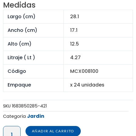
era:
es:
Medidas
S/ 264.00.
S/ 163.20.
Largo (cm)
28.1
Ancho (cm)
17.1
Alto (cm)
12.5
Litraje ( Lt )
4.27
Código
MCX008100
Empaque
x 24 unidades
SKU
1683850285-421
Jardin
Categoría
MACETA
AÑADIR AL CARRITO