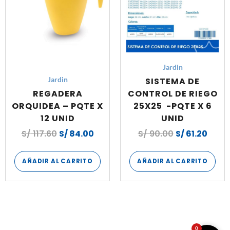
Jardin
SISTEMA DE
Jardin
REGADERA
CONTROL DE RIEGO
ORQUIDEA – PQTE X
25X25 -PQTE X 6
12 UNID
UNID
S/
117.60
S/
84.00
S/
90.00
S/
61.20
AÑADIR AL CARRITO
AÑADIR AL CARRITO
0