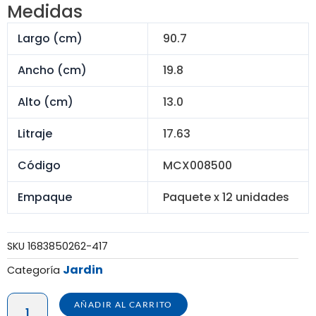
era:
es:
Medidas
S/ 336.00.
S/ 213.60.
Largo (cm)
90.7
Ancho (cm)
19.8
Alto (cm)
13.0
Litraje
17.63
Código
MCX008500
Empaque
Paquete x 12 unidades
SKU
1683850262-417
Jardin
Categoría
MACETA
AÑADIR AL CARRITO