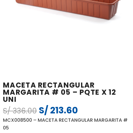
MACETA RECTANGULAR
MARGARITA # 05 – PQTE X 12
UNI
S/
213.60
El
El
S/
336.00
precio
precio
MCX008500 – MACETA RECTANGULAR MARGARITA #
original
actual
05