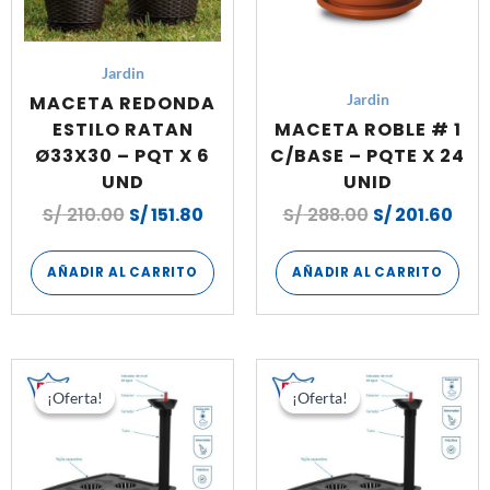
Jardin
MACETA REDONDA
Jardin
ESTILO RATAN
MACETA ROBLE # 1
Ø33X30 – PQT X 6
C/BASE – PQTE X 24
UND
UNID
S/
210.00
S/
151.80
S/
288.00
S/
201.60
AÑADIR AL CARRITO
AÑADIR AL CARRITO
El
El
El
El
precio
precio
precio
preci
¡Oferta!
¡Oferta!
¡Oferta!
¡Oferta!
original
actual
original
actua
era:
es:
era:
es:
S/ 144.00.
S/ 102.00.
S/ 90.00.
S/ 61.