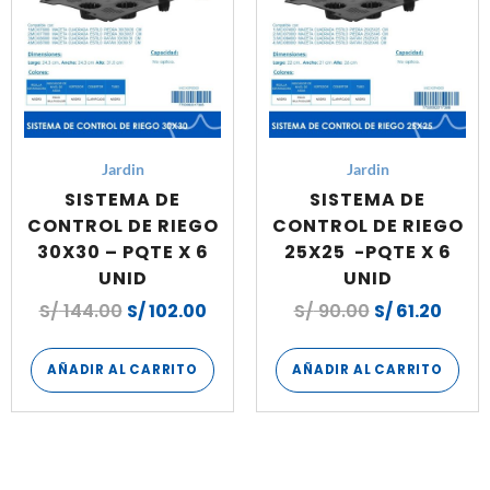
Jardin
Jardin
SISTEMA DE
SISTEMA DE
CONTROL DE RIEGO
CONTROL DE RIEGO
30X30 – PQTE X 6
25X25 -PQTE X 6
UNID
UNID
S/
144.00
S/
102.00
S/
90.00
S/
61.20
AÑADIR AL CARRITO
AÑADIR AL CARRITO