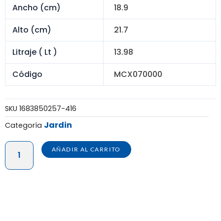
Ancho (cm)
18.9
Alto (cm)
21.7
Litraje ( Lt )
13.98
Código
MCX070000
SKU
1683850257-416
Jardin
Categoría
MACETA
AÑADIR AL CARRITO
RECTANGULAR
PIEDRA
56X19X19.5
C/SISTEMA
cantidad