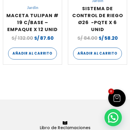
Jardin
SISTEMA DE
Jardin
MACETA TULIPAN #
CONTROL DE RIEGO
19 C/BASE –
Ø26 -PQTE X 6
EMPAQUE X 12 UNID
UNID
S/
132.00
S/
87.60
S/
84.00
S/
58.20
AÑADIR AL CARRITO
AÑADIR AL CARRITO
0
Libro de Reclamaciones