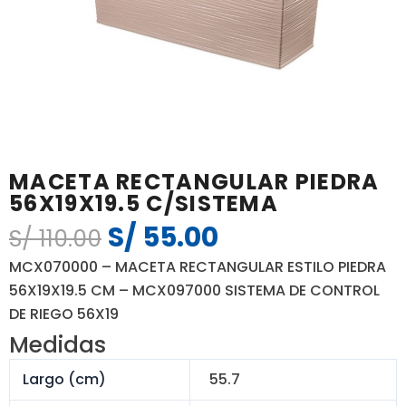
MACETA RECTANGULAR PIEDRA
56X19X19.5 C/SISTEMA
S/
55.00
El
El
S/
110.00
precio
precio
MCX070000 – MACETA RECTANGULAR ESTILO PIEDRA
original
actual
56X19X19.5 CM – MCX097000 SISTEMA DE CONTROL
era:
es:
DE RIEGO 56X19
S/ 110.00.
S/ 55.00.
Medidas
Largo (cm)
55.7