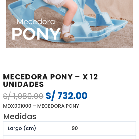
MECEDORA PONY – X 12
UNIDADES
S/
732.00
El
El
S/
1,080.00
precio
precio
MDX001000 – MECEDORA PONY
original
actual
Medidas
era:
es:
S/ 1,080.00.
S/ 732.00.
Largo (cm)
90