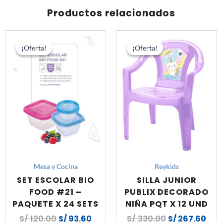
Productos relacionados
El
El
El
El
precio
precio
precio
pre
¡Oferta!
¡Oferta!
¡Oferta!
¡Oferta!
original
actual
original
act
era:
es:
era:
es:
S/ 120.00.
S/ 93.60.
S/ 330.00.
S/ 2
Mesa y Cocina
Reykids
SET ESCOLAR BIO
SILLA JUNIOR
FOOD #21 –
PUBLIX DECORADO
PAQUETE X 24 SETS
NIÑA PQT X 12 UND
S/
120.00
S/
93.60
S/
330.00
S/
267.60