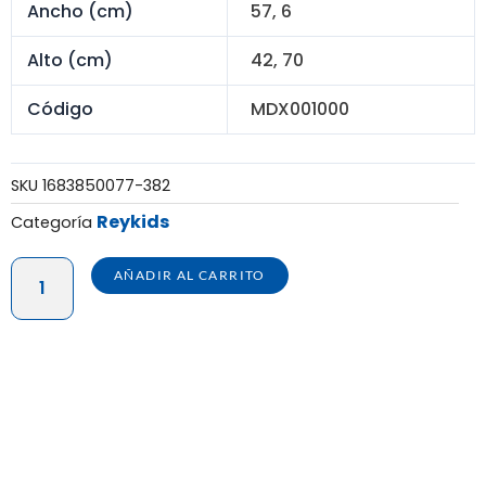
Ancho (cm)
57, 6
Alto (cm)
42, 70
Código
MDX001000
SKU
1683850077-382
Reykids
Categoría
MECEDORA
AÑADIR AL CARRITO
PONY
-
X
12
UNIDADES
cantidad