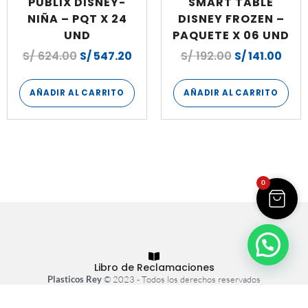
PUBLIX DISNEY-
SMART TABLE
NIÑA – PQT X 24
DISNEY FROZEN –
UND
PAQUETE X 06 UND
S/
624.00
S/
547.20
S/
192.00
S/
141.00
AÑADIR AL CARRITO
AÑADIR AL CARRITO
0
Libro de Reclamaciones
Plasticos Rey
© 2023 - Todos los derechos reservados
Tienda virtual hecha con
por
Atrae+