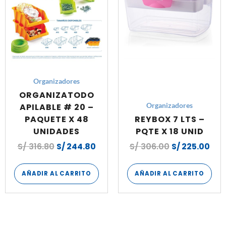
Organizadores
ORGANIZATODO
APILABLE # 20 –
Organizadores
PAQUETE X 48
REYBOX 7 LTS –
UNIDADES
PQTE X 18 UNID
S/
316.80
S/
244.80
S/
306.00
S/
225.00
AÑADIR AL CARRITO
AÑADIR AL CARRITO