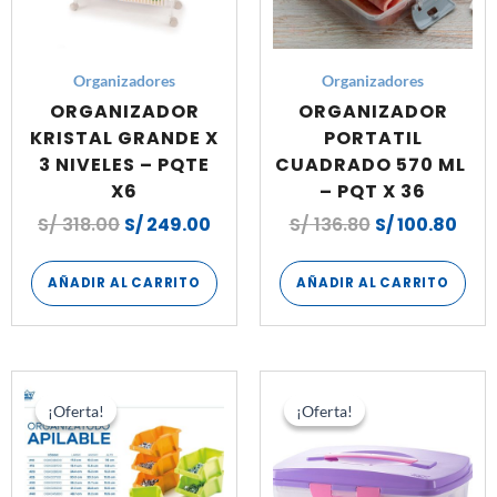
Organizadores
Organizadores
ORGANIZADOR
ORGANIZADOR
KRISTAL GRANDE X
PORTATIL
3 NIVELES – PQTE
CUADRADO 570 ML
X6
– PQT X 36
S/
318.00
S/
249.00
S/
136.80
S/
100.80
AÑADIR AL CARRITO
AÑADIR AL CARRITO
El
El
El
El
precio
precio
precio
pre
¡Oferta!
¡Oferta!
¡Oferta!
¡Oferta!
original
actual
original
act
era:
es:
era:
es:
S/ 316.80.
S/ 244.80.
S/ 306.00.
S/ 2