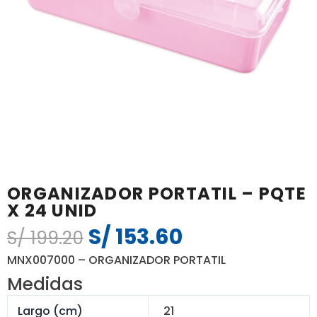
ORGANIZADOR PORTATIL – PQTE
X 24 UNID
S/
153.60
El
El
S/
199.20
precio
precio
MNX007000 – ORGANIZADOR PORTATIL
original
actual
Medidas
era:
es:
S/ 199.20.
S/ 153.60.
Largo (cm)
21