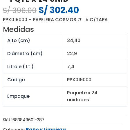
S/
302.40
El
El
S/
396.00
precio
precio
PPX019000 – PAPELERA COSMOS # 15 C/TAPA
original
actual
Medidas
era:
es:
S/ 396.00.
S/ 302.40.
Alto (cm)
34,40
Diámetro (cm)
22,9
Litraje ( Lt )
7,4
Código
PPX019000
Paquete x 24
Empaque
unidades
SKU
1683849601-287
Baño y Limpieza
Categoría