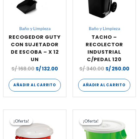
Baño y Limpieza
Baño y Limpieza
RECOGEDOR GUTY
TACHO –
CON SUJETADOR
RECOLECTOR
DE ESCOBA – X 12
INDUSTRIAL
UN
C/PEDAL 120
S/
168.00
S/
132.00
S/
340.00
S/
250.00
AÑADIR AL CARRITO
AÑADIR AL CARRITO
El
El
El
El
precio
precio
precio
pre
¡Oferta!
¡Oferta!
¡Oferta!
¡Oferta!
original
actual
original
act
era:
es:
era:
es:
S/ 714.00.
S/ 592.80.
S/ 780.00.
S/ 6