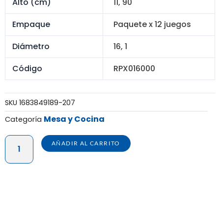
S/ 210.00.
S/ 159.60.
Alto (cm)
11, 90
Empaque
Paquete x 12 juegos
Diámetro
16, 1
Código
RPX016000
SKU
1683849189-207
Mesa y Cocina
Categoría
REPOSTERO
AÑADIR AL CARRITO
INGLÉS
#
1,2,3
-
JUEGO
-