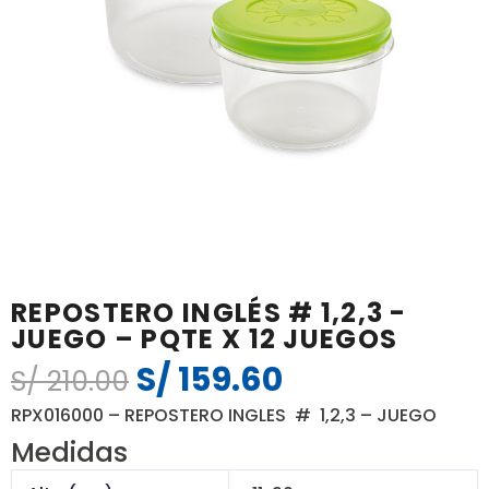
REPOSTERO INGLÉS # 1,2,3 -
JUEGO – PQTE X 12 JUEGOS
S/
159.60
El
El
S/
210.00
precio
precio
RPX016000 – REPOSTERO INGLES # 1,2,3 – JUEGO
original
actual
Medidas
era:
es: