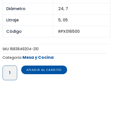
Diámetro
24, 7
Litraje
5, 05
Código
RPX016500
SKU
1683849204-210
Mesa y Cocina
Categoría
REPOSTERO
AÑADIR AL CARRITO
INGLES
#
5
-
PQTE
X