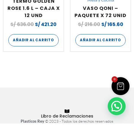
TERMO GOLDEN
Mesa y Cocina
ROSE 1.6 L – CAJA X
VASO QONI –
12 UND
PAQUETE X 72 UNID
S/
636.00
S/
421.20
S/
216.00
S/
165.60
AÑADIR AL CARRITO
AÑADIR AL CARRITO
0
Libro de Reclamaciones
Plasticos Rey
© 2023 - Todos los derechos reservados
Tienda virtual hecha con
por
Atrae+