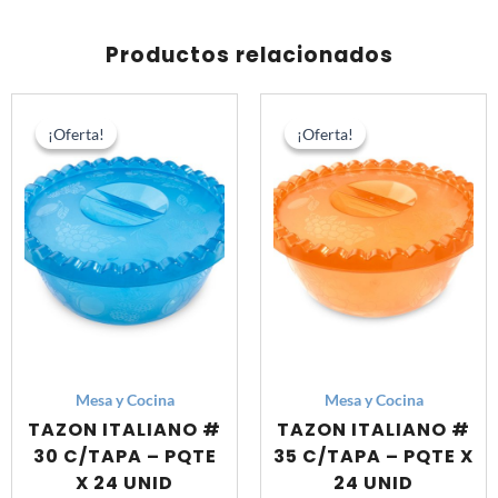
6
UNID
Productos relacionados
cantidad
El
El
El
El
precio
precio
precio
pre
¡Oferta!
¡Oferta!
¡Oferta!
¡Oferta!
original
actual
original
act
era:
es:
era:
es:
S/ 283.20.
S/ 226.80.
S/ 336.00.
S/ 2
Mesa y Cocina
Mesa y Cocina
TAZON ITALIANO #
TAZON ITALIANO #
30 C/TAPA – PQTE
35 C/TAPA – PQTE X
X 24 UNID
24 UNID