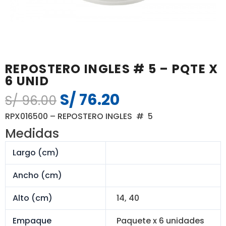
REPOSTERO INGLES # 5 – PQTE X
6 UNID
S/
76.20
El
El
S/
96.00
precio
precio
RPX016500 – REPOSTERO INGLES # 5
original
actual
Medidas
era:
es:
S/ 96.00.
S/ 76.20.
Largo (cm)
Ancho (cm)
Alto (cm)
14, 40
Empaque
Paquete x 6 unidades