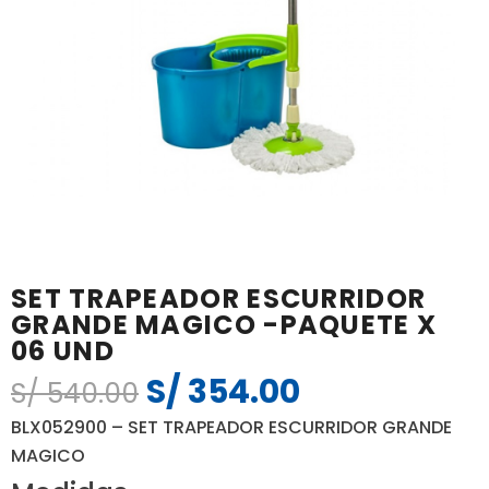
SET TRAPEADOR ESCURRIDOR
GRANDE MAGICO -PAQUETE X
06 UND
S/
354.00
El
El
S/
540.00
precio
precio
BLX052900 – SET TRAPEADOR ESCURRIDOR GRANDE
original
actual
MAGICO
era:
es: