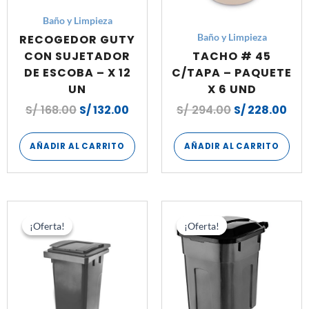
Baño y Limpieza
RECOGEDOR GUTY
Baño y Limpieza
CON SUJETADOR
TACHO # 45
DE ESCOBA – X 12
C/TAPA – PAQUETE
UN
X 6 UND
S/
168.00
S/
132.00
S/
294.00
S/
228.00
AÑADIR AL CARRITO
AÑADIR AL CARRITO
El
El
El
El
precio
precio
precio
prec
¡Oferta!
¡Oferta!
¡Oferta!
¡Oferta!
original
actual
original
actu
era:
es:
era:
es:
S/ 260.00.
S/ 215.80.
S/ 210.00.
S/ 1