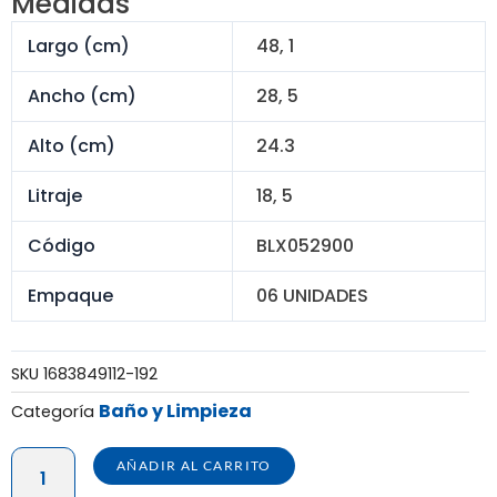
Medidas
S/ 540.00.
S/ 354.00.
Largo (cm)
48, 1
Ancho (cm)
28, 5
Alto (cm)
24.3
Litraje
18, 5
Código
BLX052900
Empaque
06 UNIDADES
SKU
1683849112-192
Baño y Limpieza
Categoría
SET
AÑADIR AL CARRITO
TRAPEADOR