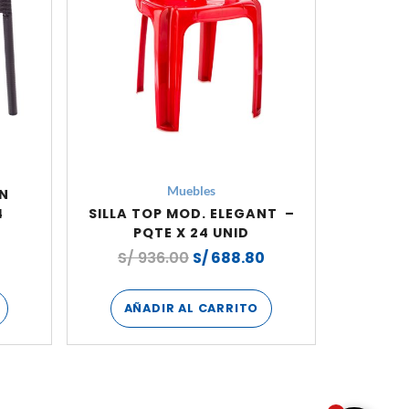
Muebles
N
4
SILLA TOP MOD. ELEGANT –
PQTE X 24 UNID
0
S/
936.00
S/
688.80
AÑADIR AL CARRITO