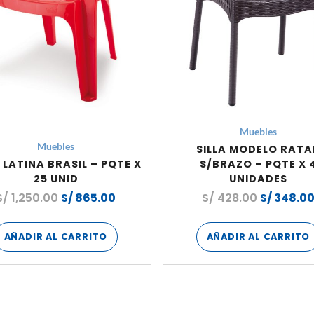
Muebles
Muebles
SILLA MODELO RATA
A LATINA BRASIL – PQTE X
S/BRAZO – PQTE X 
25 UNID
UNIDADES
S/
1,250.00
S/
865.00
S/
428.00
S/
348.0
AÑADIR AL CARRITO
AÑADIR AL CARRITO