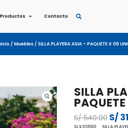
Productos
Contacto
nicio
/
Muebles
/ SILLA PLAYERA ASIA – PAQUETE X 06 UN
SILLA PL
PAQUETE 
S/
3
El
S/
540.00
preci
SLX331100 SILLA PLAYE