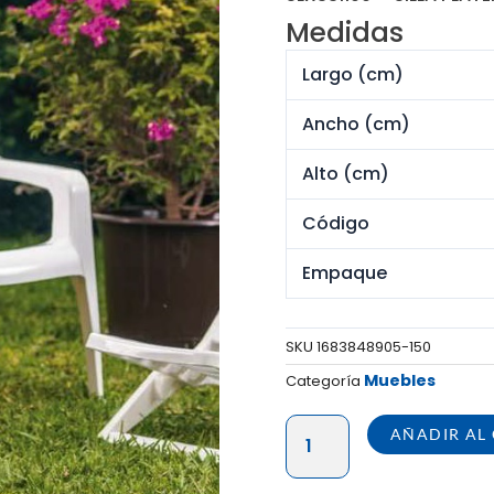
origi
Medidas
era:
S/ 54
Largo (cm)
Ancho (cm)
Alto (cm)
Código
Empaque
SKU
1683848905-150
Muebles
Categoría
SILLA
AÑADIR AL
PLAYERA
ASIA