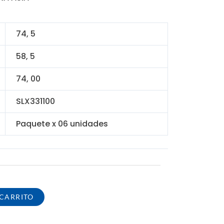
nal
actual
es:
0.00.
S/ 316.80.
74, 5
58, 5
74, 00
SLX331100
Paquete x 06 unidades
 CARRITO