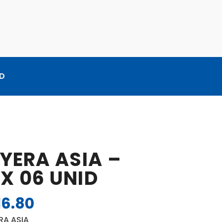
ID
AYERA ASIA –
X 06 UNID
16.80
El
o
precio
RA ASIA