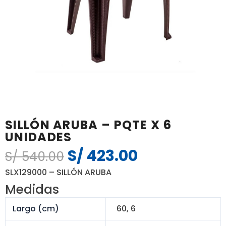
SILLÓN ARUBA – PQTE X 6
UNIDADES
S/
423.00
El
El
S/
540.00
precio
precio
SLX129000 – SILLÓN ARUBA
original
actual
Medidas
era:
es:
S/ 540.00.
S/ 423.00.
Largo (cm)
60, 6