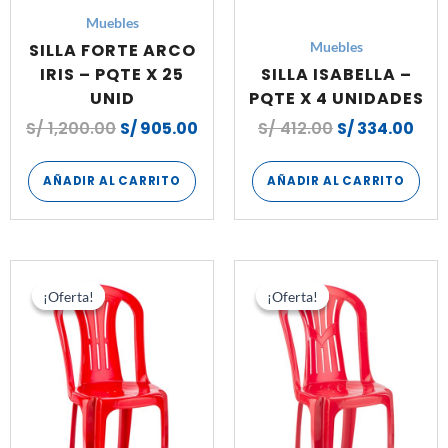
Muebles
SILLA FORTE ARCO
Muebles
IRIS – PQTE X 25
SILLA ISABELLA –
UNID
PQTE X 4 UNIDADES
S/
1,200.00
S/
905.00
S/
412.00
S/
334.00
AÑADIR AL CARRITO
AÑADIR AL CARRITO
El
El
El
El
precio
precio
precio
pre
¡Oferta!
¡Oferta!
¡Oferta!
¡Oferta!
original
actual
original
act
era:
es:
era:
es:
S/ 936.00.
S/ 688.80.
S/ 936.00.
S/ 6