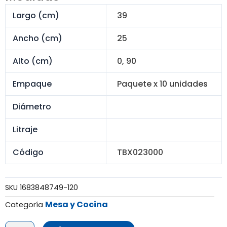
S/ 280.00.
S/ 226.00.
Largo (cm)
39
Ancho (cm)
25
Alto (cm)
0, 90
Empaque
Paquete x 10 unidades
Diámetro
Litraje
Código
TBX023000
SKU
1683848749-120
Mesa y Cocina
Categoría