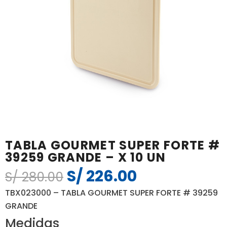
TABLA GOURMET SUPER FORTE #
39259 GRANDE – X 10 UN
S/
226.00
El
El
S/
280.00
precio
precio
TBX023000 – TABLA GOURMET SUPER FORTE # 39259
original
actual
GRANDE
era:
es:
Medidas