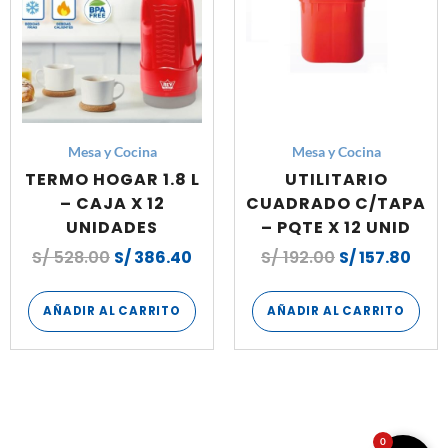
Mesa y Cocina
Mesa y Cocina
TERMO HOGAR 1.8 L
UTILITARIO
– CAJA X 12
CUADRADO C/TAPA
UNIDADES
– PQTE X 12 UNID
S/
528.00
S/
386.40
S/
192.00
S/
157.80
AÑADIR AL CARRITO
AÑADIR AL CARRITO
0