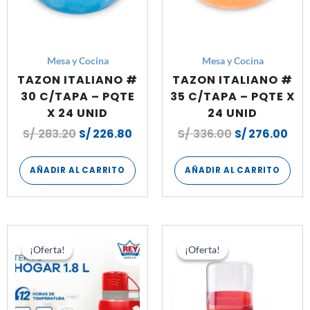
Mesa y Cocina
Mesa y Cocina
TAZON ITALIANO #
TAZON ITALIANO #
30 C/TAPA – PQTE
35 C/TAPA – PQTE X
X 24 UNID
24 UNID
S/
283.20
S/
226.80
S/
336.00
S/
276.00
AÑADIR AL CARRITO
AÑADIR AL CARRITO
El
El
El
El
precio
precio
precio
prec
¡Oferta!
¡Oferta!
¡Oferta!
¡Oferta!
original
actual
original
actu
era:
es:
era:
es:
S/ 528.00.
S/ 386.40.
S/ 192.00.
S/ 1