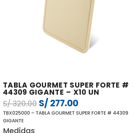
TABLA GOURMET SUPER FORTE #
44309 GIGANTE – X10 UN
S/
277.00
El
El
S/
320.00
precio
precio
TBX025000 – TABLA GOURMET SUPER FORTE # 44309
original
actual
GIGANTE
era:
es:
Medidas