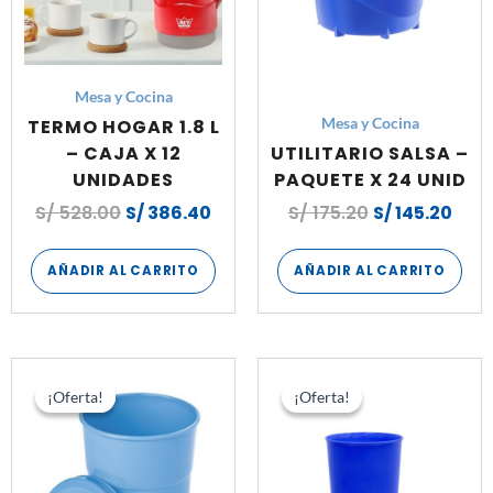
Mesa y Cocina
TERMO HOGAR 1.8 L
Mesa y Cocina
– CAJA X 12
UTILITARIO SALSA –
UNIDADES
PAQUETE X 24 UNID
S/
528.00
S/
386.40
S/
175.20
S/
145.20
AÑADIR AL CARRITO
AÑADIR AL CARRITO
El
El
El
El
precio
precio
precio
prec
¡Oferta!
¡Oferta!
¡Oferta!
¡Oferta!
original
actual
original
actu
era:
es:
era:
es:
S/ 156.00.
S/ 117.00.
S/ 129.00.
S/ 1