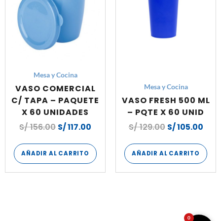
Mesa y Cocina
VASO COMERCIAL
Mesa y Cocina
C/ TAPA – PAQUETE
VASO FRESH 500 ML
X 60 UNIDADES
– PQTE X 60 UNID
S/
156.00
S/
117.00
S/
129.00
S/
105.00
AÑADIR AL CARRITO
AÑADIR AL CARRITO
0