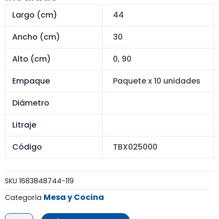
S/ 320.00.
S/ 277.00.
Largo (cm)
44
Ancho (cm)
30
Alto (cm)
0, 90
Empaque
Paquete x 10 unidades
Diámetro
Litraje
Código
TBX025000
SKU
1683848744-119
Mesa y Cocina
Categoría