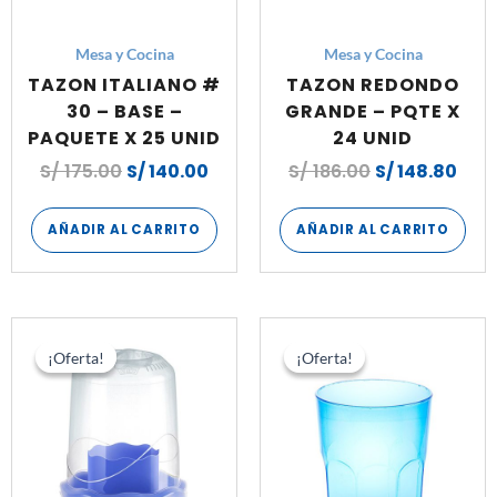
Mesa y Cocina
Mesa y Cocina
TAZON ITALIANO #
TAZON REDONDO
30 – BASE –
GRANDE – PQTE X
PAQUETE X 25 UNID
24 UNID
S/
175.00
S/
140.00
S/
186.00
S/
148.80
AÑADIR AL CARRITO
AÑADIR AL CARRITO
El
El
El
El
precio
precio
precio
prec
¡Oferta!
¡Oferta!
¡Oferta!
¡Oferta!
original
actual
original
actu
era:
es:
era:
es:
S/ 175.20.
S/ 145.20.
S/ 123.00.
S/ 96