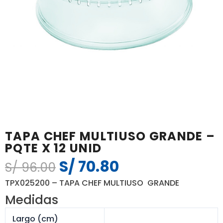
TAPA CHEF MULTIUSO GRANDE –
PQTE X 12 UNID
S/
70.80
El
El
S/
96.00
precio
precio
TPX025200 – TAPA CHEF MULTIUSO GRANDE
original
actual
Medidas
era:
es:
S/ 96.00.
S/ 70.80.
Largo (cm)