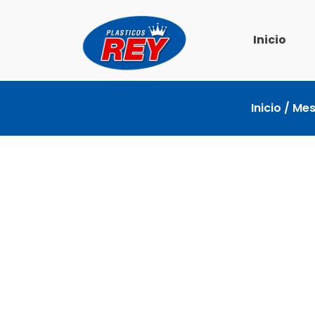
Ir
al
Inicio
contenido
Inicio
/
Mes