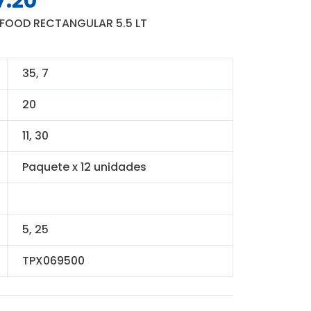
7.20
o
precio
OFOOD RECTANGULAR 5.5 LT
al
actual
es:
.60.
S/ 127.20.
35, 7
20
11, 30
Paquete x 12 unidades
5, 25
TPX069500