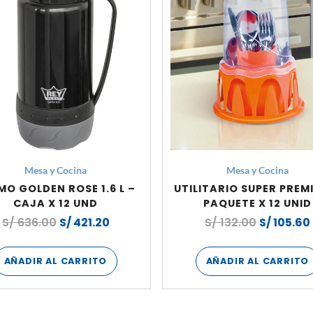
Mesa y Cocina
Mesa y Cocina
MO GOLDEN ROSE 1.6 L –
UTILITARIO SUPER PREM
CAJA X 12 UND
PAQUETE X 12 UNID
S/
636.00
S/
421.20
S/
132.00
S/
105.60
AÑADIR AL CARRITO
AÑADIR AL CARRITO