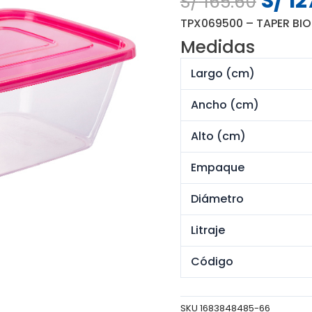
S/
12
S/
165.60
preci
TPX069500 – TAPER BI
origin
Medidas
era:
S/ 165
Largo (cm)
Ancho (cm)
Alto (cm)
Empaque
Diámetro
Litraje
Código
SKU
1683848485-66