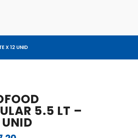
E X 12 UNID
IOFOOD
LAR 5.5 LT –
 UNID
El