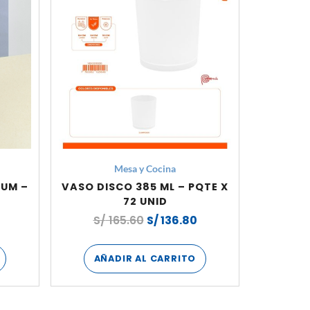
Mesa y Cocina
IUM –
VASO DISCO 385 ML – PQTE X
72 UNID
S/
165.60
S/
136.80
AÑADIR AL CARRITO