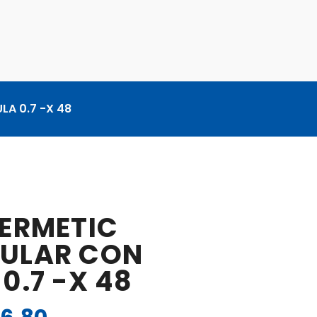
A 0.7 -X 48
HERMETIC
ULAR CON
0.7 -X 48
El