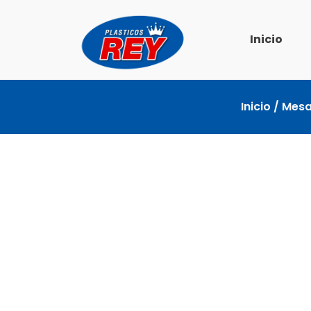
Ir
al
Inicio
contenido
Inicio
/
Mesa