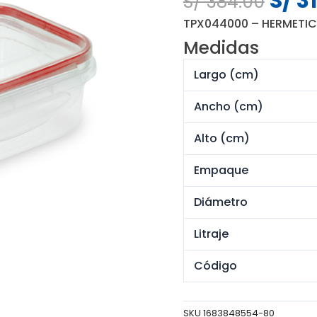
S/
31
S/
384.00
preci
TPX044000 – HERMETIC
origi
Medidas
era:
S/ 38
Largo (cm)
Ancho (cm)
Alto (cm)
Empaque
Diámetro
Litraje
Código
SKU
1683848554-80