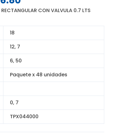
6.80
o
precio
 RECTANGULAR CON VALVULA 0.7 LTS
nal
actual
es:
4.00.
S/ 316.80.
18
12, 7
6, 50
Paquete x 48 unidades
0, 7
TPX044000