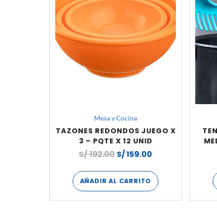
Mesa y Cocina
TAZONES REDONDOS JUEGO X
TEN
3 – PQTE X 12 UNID
ME
S/
192.00
S/
159.00
AÑADIR AL CARRITO