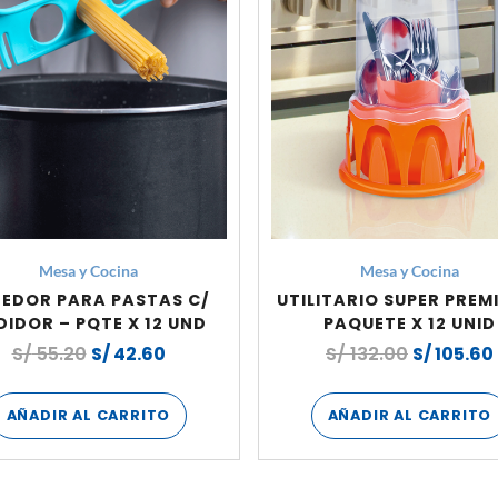
Mesa y Cocina
Mesa y Cocina
EDOR PARA PASTAS C/
UTILITARIO SUPER PREM
DIDOR – PQTE X 12 UND
PAQUETE X 12 UNID
S/
55.20
S/
42.60
S/
132.00
S/
105.60
AÑADIR AL CARRITO
AÑADIR AL CARRITO