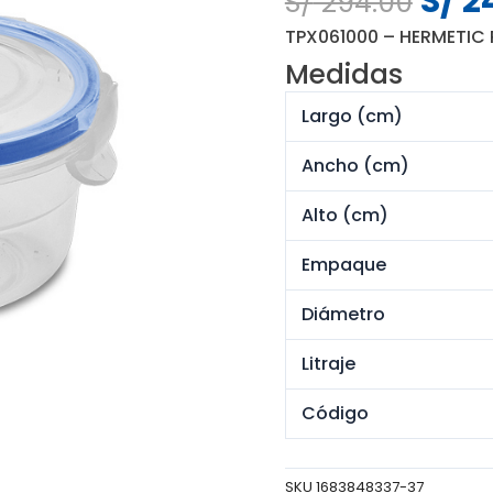
S/
2
S/
294.00
preci
TPX061000 – HERMETIC
origi
Medidas
era:
S/ 29
Largo (cm)
Ancho (cm)
Alto (cm)
Empaque
Diámetro
Litraje
Código
SKU
1683848337-37