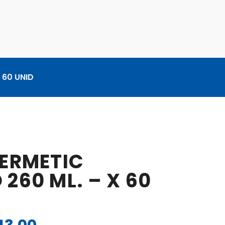
 60 UNID
HERMETIC
260 ML. – X 60
El