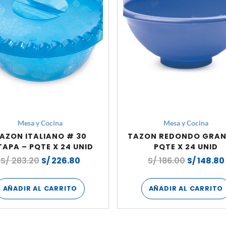
Mesa y Cocina
Mesa y Cocina
AZON ITALIANO # 30
TAZON REDONDO GRAN
TAPA – PQTE X 24 UNID
PQTE X 24 UNID
S/
283.20
S/
226.80
S/
186.00
S/
148.80
AÑADIR AL CARRITO
AÑADIR AL CARRITO