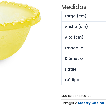
origin
Medidas
era:
S/ 122
Largo (cm)
Ancho (cm)
Alto (cm)
Empaque
Diámetro
Litraje
Código
SKU
1683848300-29
Mesa y Cocina
Categoría