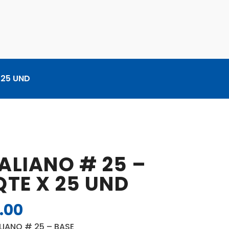
 25 UND
ALIANO # 25 –
QTE X 25 UND
.00
El
o
precio
LIANO # 25 – BASE