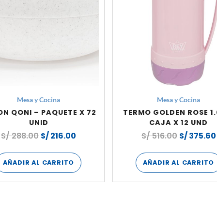
Mesa y Cocina
Mesa y Cocina
N QONI – PAQUETE X 72
TERMO GOLDEN ROSE 1.0
UNID
CAJA X 12 UND
S/
288.00
S/
216.00
S/
516.00
S/
375.60
AÑADIR AL CARRITO
AÑADIR AL CARRITO