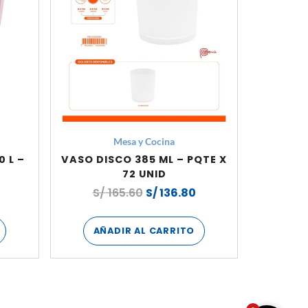
Mesa y Cocina
 L –
VASO DISCO 385 ML – PQTE X
72 UNID
S/
165.60
S/
136.80
AÑADIR AL CARRITO