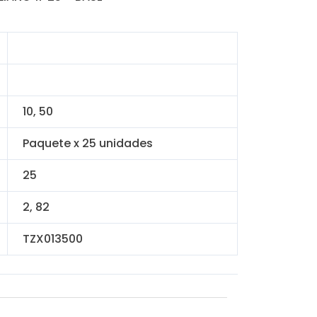
al
actual
es:
.50.
S/ 95.00.
10, 50
Paquete x 25 unidades
25
2, 82
TZX013500