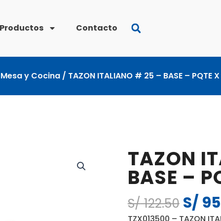
Productos
Contacto
/
Mesa y Cocina
/ TAZON ITALIANO # 25 – BASE – PQTE X
TAZON IT
BASE – P
S/
95
El
S/
122.50
preci
TZX013500 – TAZON ITA