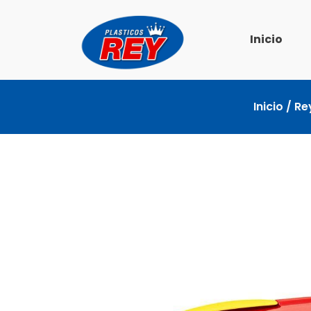
Ir
al
Inicio
contenido
Inicio
/
Re