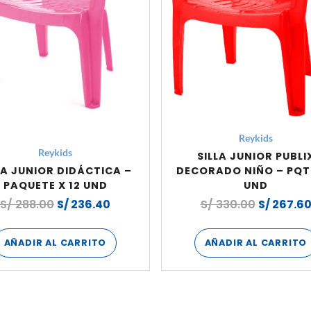
Reykids
Reykids
SILLA JUNIOR PUBLI
LA JUNIOR DIDÁCTICA –
DECORADO NIÑO – PQT 
PAQUETE X 12 UND
UND
S/
288.00
S/
236.40
S/
330.00
S/
267.6
AÑADIR AL CARRITO
AÑADIR AL CARRITO