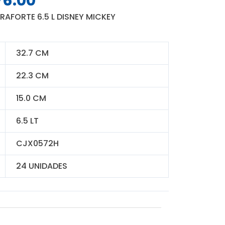
76.00
o
precio
AFORTE 6.5 L DISNEY MICKEY
nal
actual
es:
0.00.
S/ 276.00.
32.7 CM
22.3 CM
15.0 CM
6.5 LT
CJX0572H
24 UNIDADES