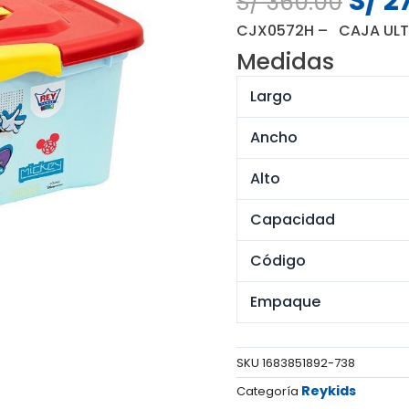
S/
2
S/
360.00
preci
CJX0572H – CAJA ULTR
origi
Medidas
era:
S/ 36
Largo
Ancho
Alto
Capacidad
Código
Empaque
SKU
1683851892-738
Reykids
Categoría