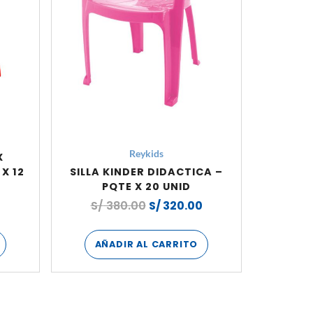
Reykids
X
X 12
SILLA KINDER DIDACTICA –
PQTE X 20 UNID
0
S/
380.00
S/
320.00
AÑADIR AL CARRITO