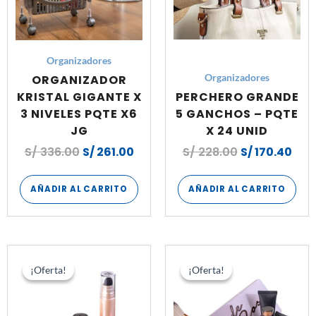
Organizadores
ORGANIZADOR
Organizadores
KRISTAL GIGANTE X
PERCHERO GRANDE
3 NIVELES PQTE X6
5 GANCHOS – PQTE
JG
X 24 UNID
S/
336.00
S/
261.00
S/
228.00
S/
170.40
AÑADIR AL CARRITO
AÑADIR AL CARRITO
El
El
El
El
precio
precio
precio
prec
¡Oferta!
¡Oferta!
¡Oferta!
¡Oferta!
original
actual
original
actu
era:
es:
era:
es:
S/ 96.00.
S/ 72.00.
S/ 124.80.
S/ 86