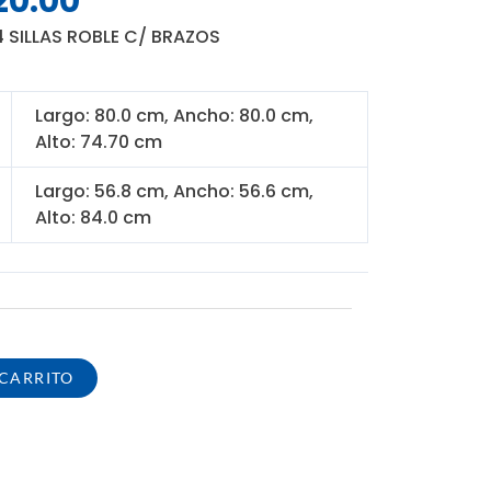
20.00
o
precio
4 SILLAS ROBLE C/ BRAZOS
nal
actual
es:
0.00.
S/ 420.00.
Largo: 80.0 cm, Ancho: 80.0 cm,
Alto: 74.70 cm
Largo: 56.8 cm, Ancho: 56.6 cm,
Alto: 84.0 cm
 CARRITO