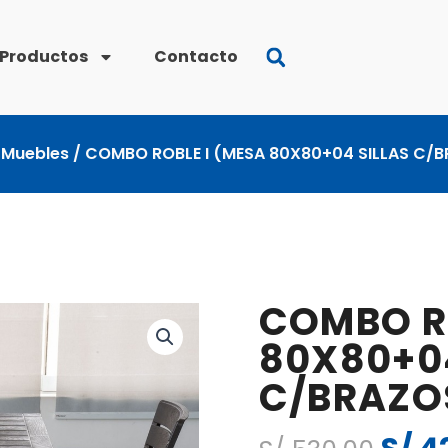
Productos
Contacto
/
Muebles
/ COMBO ROBLE I (MESA 80X80+04 SILLAS C/
COMBO RO
80X80+04
C/BRAZO
El