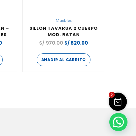
Muebles
AN –
SILLON TAVARUA 2 CUERPO
DES
MOD. RATAN
0
S/
970.00
S/
820.00
AÑADIR AL CARRITO
0