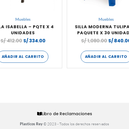
Muebles
Muebles
LA ISABELLA – PQTE X 4
SILLA MODERNA TULIP
UNIDADES
PAQUETE X 30 UNIDA
S/
412.00
S/
334.00
S/
1,080.00
S/
840.0
AÑADIR AL CARRITO
AÑADIR AL CARRITO
Libro de Reclamaciones
Plasticos Rey
© 2023 - Todos los derechos reservados