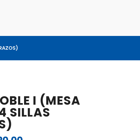
BRAZOS)
BLE I (MESA
 SILLAS
S)
El