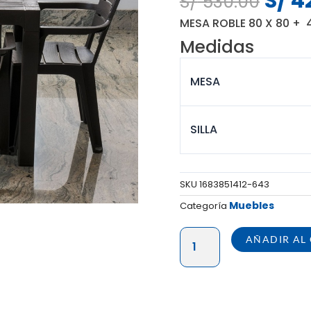
S/
4
S/
530.00
preci
MESA ROBLE 80 X 80 + 
origi
Medidas
era:
S/ 53
MESA
SILLA
SKU
1683851412-643
Muebles
Categoría
COMBO
AÑADIR AL
ROBLE
I
(MESA
80X80+04