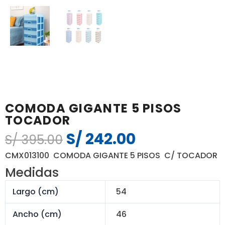
COMODA GIGANTE 5 PISOS
TOCADOR
S/
242.00
El
El
S/
395.00
precio
precio
CMX013100 COMODA GIGANTE 5 PISOS C/ TOCADOR
original
actual
Medidas
era:
es:
S/ 395.00.
S/ 242.00.
Largo (cm)
54
Ancho (cm)
46