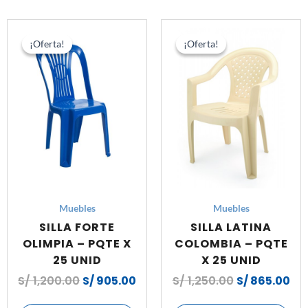
El
El
El
El
precio
precio
precio
pre
¡Oferta!
¡Oferta!
¡Oferta!
¡Oferta!
original
actual
original
act
era:
es:
era:
es:
S/ 1,200.00.
S/ 905.00.
S/ 1,250.00.
S/ 
Muebles
Muebles
SILLA FORTE
SILLA LATINA
OLIMPIA – PQTE X
COLOMBIA – PQTE
25 UNID
X 25 UNID
S/
1,200.00
S/
905.00
S/
1,250.00
S/
865.00