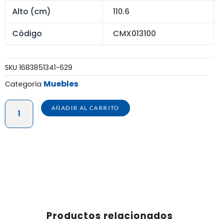
Alto (cm)
110.6
Código
CMX013100
SKU
1683851341-629
Muebles
Categoría
COMODA
AÑADIR AL CARRITO
GIGANTE
5
PISOS
TOCADOR
cantidad
Productos relacionados