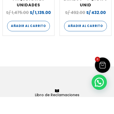
UNIDADES
UNID
S/
1,475.00
S/
1,135.00
S/
492.00
S/
432.00
AÑADIR AL CARRITO
AÑADIR AL CARRITO
0
Libro de Reclamaciones
Plasticos Rey
© 2023 - Todos los derechos reservados
Tienda virtual hecha con
por
Atrae+